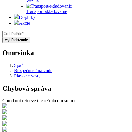
Vozíky
Transport-skladovanie
Doplnky
Akcie
Omrvinka
Späť
Bezpečnosť na vode
Plávacie vesty
Chybová správa
Could not retrieve the oEmbed resource.