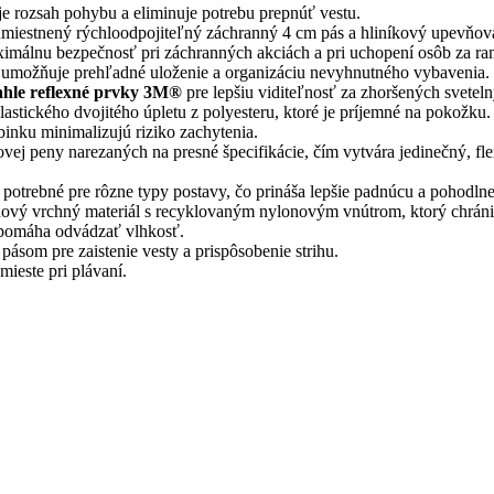
je rozsah pohybu a eliminuje potrebu prepnúť vestu.
umiestnený rýchloodpojiteľný záchranný 4 cm pás a hliníkový upevňov
ximálnu bezpečnosť pri záchranných akciách a pri uchopení osôb za r
umožňuje prehľadné uloženie a organizáciu nevyhnutného vybavenia.
ahle reflexné prvky 3M®
pre lepšiu viditeľnosť za zhoršených svete
stického dvojitého úpletu z polyesteru, ktoré je príjemné na pokožku. 
inku minimalizujú riziko zachytenia.
ovej peny narezaných na presné špecifikácie, čím vytvára jedinečný, fl
otrebné pre rôzne typy postavy, čo prináša lepšie padnúcu a pohodlnej
ový vrchný materiál s recyklovaným nylonovým vnútrom, ktorý chrán
a pomáha odvádzať vlhkosť.
som pre zaistenie vesty a prispôsobenie strihu.
ieste pri plávaní.