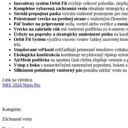
Inovatívny systém Orbit Fit
zvyšuje celkové pohodlie, zlepšu
Kompletne vybavená záchranná vesta
obsahuje strategicky 
Súvislá prepojená páska
vytvára vnútorné postrojenie pre ma
Priestranné vrecko na prednej strane
s vnútorným členením 
Päť bodov na pripevnenie
noža, svetiel alebo svetlice a
rozsi
Vrecko na zahriatie rúk
má vnútornú podšívku zo 4-smerne ela
Úchyty na popruhy a strategicky umiestnené pútko
na karab
Orbit Fit System
využíva viacero vrstiev ľahkej uzavretej bun
telu.
Stupňované veľkosti
zohľadňujú primerané množstvo vztlaku p
Ekologická konštrukcia
kombinuje recyklovaný ripstop nylon
AirMesh podšívka
na spodnej časti chrbta zlepšuje vetranie 
Vstup z boku
s nastaviteľnými ramennými popruhmi, bokmi a pá
Silikónom potiahnutý vnútorný pás
pomáha udržať vestu na m
Link na výrobcu
NRS 2024 Ninja Pro
Kategória:
Záchranné vesty