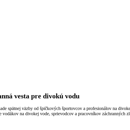
nná vesta pre divokú vodu
ade spätnej väzby od špičkových športovcov a profesionálov na divoke
re vodákov na divokej vode, sprievodcov a pracovníkov záchranných zl