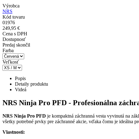
Výrobca
NRS
Kód tovaru
01976
249,95 €
Cena s DPH
Dostupnosť
Predaj skončil
Farba
Veľkosť
Popis
Detaily produktu
Videá
NRS Ninja Pro PFD - Profesionálna záchra
NRS Ninja Pro PFD
je kompaktná záchranná vesta vyvinutá na zákl
všetky potrebné prvky pre záchranné akcie, vďaka čomu je ideálna p
Vlastnosti: