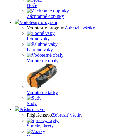
Nože
Záchranné doplnky
Vodotesný program
Vodotesný program
Zobraziť všetky
Lodné vaky
Palubné vaky
Vodotesné obaly
Vodotesné tašky
Sudy
Príslušenstvo
Príslušenstvo
Zobraziť všetky
Špricky, kryty