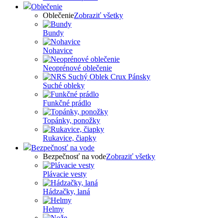
Oblečenie
Oblečenie
Zobraziť všetky
Bundy
Nohavice
Neoprénové oblečenie
Suché obleky
Funkčné prádlo
Topánky, ponožky
Rukavice, čiapky
Bezpečnosť na vode
Bezpečnosť na vode
Zobraziť všetky
Plávacie vesty
Hádzačky, laná
Helmy