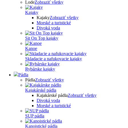
Lode
Zobraziť všetky
Kajaky
Kajaky
Zobraziť všetky
Morské a turistické
Divoká voda
Sit On Top kajaky
Kanoe
Skladacie a nafukovacie kajaky
Rybárske kajaky
Pádla
Pádla
Zobraziť všetky
Kajakárské pádla
Kajakárské pádla
Zobraziť všetky
Divoká voda
Morské a turistické
SUP pádla
Kanoistické pádla