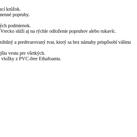
ací krúžok.
amenné popruhy.
lných podmienok.
Vrecko slúži aj na rýchle odloženie popruhov alebo rukavíc.
exibilný a predtvarovaný tvar, ktorý sa bez námahy prispôsobí vášmu
šiu vestu pre všetkých.
i vložky z PVC-free Ethafoamu.