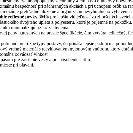
umiestnený rýchloodpojiteľný záchranný 4 cm pás a hliníkový upevňov
ximálnu bezpečnosť pri záchranných akciách a pri uchopení osôb za r
umožňuje prehľadné uloženie a organizáciu nevyhnutného vybavenia.
ahle reflexné prvky 3M®
pre lepšiu viditeľnosť za zhoršených svete
stického dvojitého úpletu z polyesteru, ktoré je príjemné na pokožku. 
inku minimalizujú riziko zachytenia.
ovej peny narezaných na presné špecifikácie, čím vytvára jedinečný, fl
otrebné pre rôzne typy postavy, čo prináša lepšie padnúcu a pohodlnej
ový vrchný materiál s recyklovaným nylonovým vnútrom, ktorý chrán
a pomáha odvádzať vlhkosť.
som pre zaistenie vesty a prispôsobenie strihu.
ieste pri plávaní.