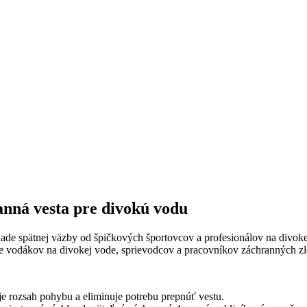
nná vesta pre divokú vodu
ade spätnej väzby od špičkových športovcov a profesionálov na divoke
re vodákov na divokej vode, sprievodcov a pracovníkov záchranných zl
je rozsah pohybu a eliminuje potrebu prepnúť vestu.