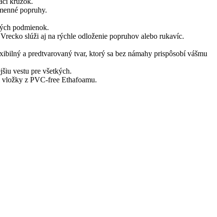
ací krúžok.
amenné popruhy.
lných podmienok.
Vrecko slúži aj na rýchle odloženie popruhov alebo rukavíc.
exibilný a predtvarovaný tvar, ktorý sa bez námahy prispôsobí vášmu
šiu vestu pre všetkých.
i vložky z PVC-free Ethafoamu.