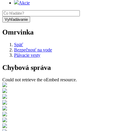
Akcie
Omrvinka
Späť
Bezpečnosť na vode
Plávacie vesty
Chybová správa
Could not retrieve the oEmbed resource.