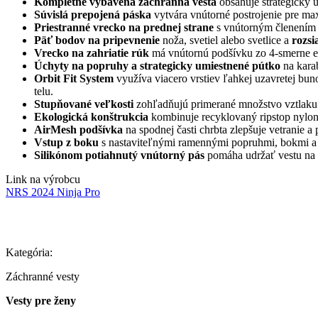
Kompletne vybavená záchranná vesta
obsahuje strategicky 
Súvislá prepojená páska
vytvára vnútorné postrojenie pre ma
Priestranné vrecko na prednej strane
s vnútorným členením 
Päť bodov na pripevnenie
noža, svetiel alebo svetlice a
rozsi
Vrecko na zahriatie rúk
má vnútornú podšívku zo 4-smerne ela
Úchyty na popruhy a strategicky umiestnené pútko
na karab
Orbit Fit System
využíva viacero vrstiev ľahkej uzavretej bun
telu.
Stupňované veľkosti
zohľadňujú primerané množstvo vztlaku p
Ekologická konštrukcia
kombinuje recyklovaný ripstop nylon
AirMesh podšívka
na spodnej časti chrbta zlepšuje vetranie 
Vstup z boku
s nastaviteľnými ramennými popruhmi, bokmi a pá
Silikónom potiahnutý vnútorný pás
pomáha udržať vestu na m
Link na výrobcu
NRS 2024 Ninja Pro
Kategória:
Záchranné vesty
Vesty pre ženy