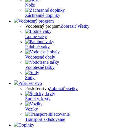
Nože
Záchranné doplnky
Vodotesný program
Vodotesný program
Zobraziť všetky
Lodné vaky
Palubné vaky
Vodotesné obaly
Vodotesné tašky
Sudy
Príslušenstvo
Príslušenstvo
Zobraziť všetky
Špricky, kryty
Vozíky
Transport-skladovanie
Doplnky