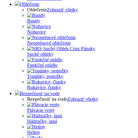
Oblečenie
Oblečenie
Zobraziť všetky
Bundy
Nohavice
Neoprénové oblečenie
Suché obleky
Funkčné prádlo
Topánky, ponožky
Rukavice, čiapky
Bezpečnosť na vode
Bezpečnosť na vode
Zobraziť všetky
Plávacie vesty
Hádzačky, laná
Helmy