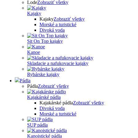
Lode
Zobraziť všetky
Kajaky
Kajaky
Zobraziť všetky
Morské a turistické
Divoká voda
Sit On Top kajaky
Kanoe
Skladacie a nafukovacie kajaky
Rybárske kajaky
Pádla
Pádla
Zobraziť všetky
Kajakárské pádla
Kajakárské pádla
Zobraziť všetky
Divoká voda
Morské a turistické
SUP pádla
Kanoistické pádla