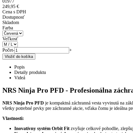
01977
249,95 €
Cena s DPH
Dostupnosť
Skladom
Farba
Veľkosť
Počet
-
+
Popis
Detaily produktu
Videá
NRS Ninja Pro PFD - Profesionálna záchra
NRS Ninja Pro PFD
je kompaktná záchranná vesta vyvinutá na zákl
všetky potrebné prvky pre záchranné akcie, vďaka čomu je ideálna p
Vlastnosti:
Inovatívny systém Orbit Fit
zvyšuje celkové pohodlie, zlepšu