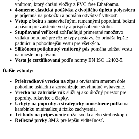
vnútrom, ktorý chráni vložky z PVC-free Ethafoamu.
4-smerne elastická podšívka z dvojitého úpletu polyesteru
je príjemná na pokožku a pomáha odvádzať vlhkosť.
Vstup z boku
s nastaviteľnými ramennými popruhmi, bokmi
a pásom pre zaistenie vesty a prispôsobenie strihu.
Stupňované veľkosti
zohľadňujú primerané množstvo
vztlaku potrebné pre rôzne typy postavy, čo prináša lepšie
padnúcu a pohodlnejšiu vestu pre všetkých.
Silikónom potiahnutý vnútorný pás
pomáha udržať vestu
na mieste pri plávaní.
Vesta je certifikovaná
podľa normy EN ISO 12402-5.
Ďalšie výhody:
Priehradkové vrecko na zips
s otváraním smerom dole
pohodlne uskladní a zorganizuje nevyhnutné vybavenie.
Vrecko na zahriatie rúk
slúži aj ako úložný priestor pre
popruhy, rukavice a čiapky.
Úchyty na popruhy a strategicky umiestnené pútko
na
karabinku minimalizujú riziko zachytenia.
Tri body na pripevnenie
noža, svetla alebo stroboskopu.
Reflexné prvky 3M®
pre lepšiu viditeľnosť.