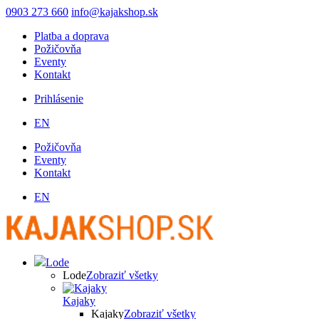
Skočiť
0903 273 660
info@kajakshop.sk
na
Platba a doprava
hlavný
Požičovňa
obsah
Eventy
Kontakt
Prihlásenie
Používateľské
EN
menu
Požičovňa
Eventy
Kontakt
EN
Lode
Lode
Zobraziť všetky
Kajaky
Kajaky
Zobraziť všetky