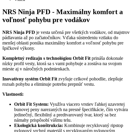
NRS Ninja PFD - Maximálny komfort a
voľnosť pohybu pre vodákov
NRS Ninja PFD
je vesta určená pre všetkých vodákov, od majstrov
pádlavania až po začiatočníkov. Vďaka sústredeniu vztlaku do
menšej oblasti ponúka maximálny komfort a voľnosť pohybu pre
špičkové výkony.
Kompletný redizajn s technológiou Orbit Fit
prináša dokonale
nízky profil vesty, ktorá sa s vami pohybuje a zostáva na svojom
mieste aj v náročných podmienkach.
Inovatívny systém Orbit Fit
zvyšuje celkové pohodlie, zlepšuje
rozsah pohybu a eliminuje potrebu prepnúť vestu.
Vlastnosti:
Orbit Fit System:
Využíva viacero vrstiev ľahkej uzavretej
bunovej peny narezaných na presné špecifikácie, čím vytvára
jedinečný, flexibilný a predtvarovaný tvar, ktorý sa bez
námahy prispôsobí vášmu telu.
Ekologická konštrukcia:
Kombinuje recyklovaný ripstop
nylonový vrchný materiál s recyklovaným nylonovým