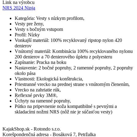
Link na výrobcu
NRS 2024 Ninja
Kategória: Vesty s nízkym profilom,
Vesty pre ženy,
Vesty s bočným vstupom
Profil: Nízky
Vonkajší materiál: 100% recyklovaný ripstop nylon 420
denierov
Vnútorný materiál: Kombinácia 100% recyklovaného nylonu
200 denierov a 70 denierového úpletu z polyesteru
Zapínanie: Pracka na boku
Nastavenie: 2 bočné popruhy, 2 ramenné popruhy, 2 popruhy
okolo pása
Vlastnosti: Ekologická konštrukcia,
Priestranné vrecko na prednej strane s vnútorným členením,
Vrecko na zahriatie rúk,
Reflexné prvky 3M®,
Úchyty na ramenné popruhy,
Pútko na pripevnenie noža kompatibilné s pevnými a
skladacími nožmi NRS (nôž nie je súčasťou vesty)
KajakShop.sk - Rotondo s.r.o.
Korešpondenčná adresa - Bosáková 7, Petržalka