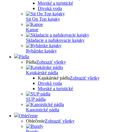
Morské a turistické
Divoká voda
Sit On Top kajaky
Kanoe
Skladacie a nafukovacie kajaky
Rybárske kajaky
Pádla
Pádla
Zobraziť všetky
Kajakárské pádla
Kajakárské pádla
Zobraziť všetky
Divoká voda
Morské a turistické
SUP pádla
Kanoistické pádla
Oblečenie
Oblečenie
Zobraziť všetky
Bundy