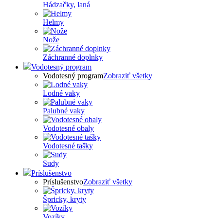
Hádzačky, laná
Helmy
Nože
Záchranné doplnky
Vodotesný program
Vodotesný program
Zobraziť všetky
Lodné vaky
Palubné vaky
Vodotesné obaly
Vodotesné tašky
Sudy
Príslušenstvo
Príslušenstvo
Zobraziť všetky
Špricky, kryty
Vozíky