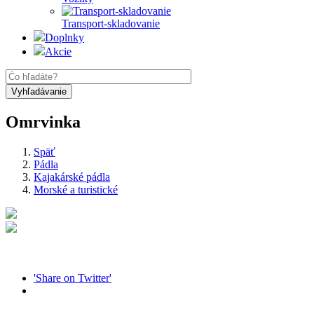
Transport-skladovanie
Doplnky
Akcie
Omrvinka
Späť
Pádla
Kajakárské pádla
Morské a turistické
'Share on Twitter'