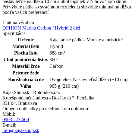
nastaviteľné na dĺžku 10 cm a uhol lopatiek v ľubovoľnom stupni.
Pri výbere pádla so systémom rozdelenia si zvolíte minimálnu dĺžku
podľa vašich preferencií.
Link na výrobcu
OPHION Marina Carbon / Hybrid 2 diel
Špecifikácia
Určenie
Kajakárské pádlo - Morské a turistické
Materiál listu
Hybrid
Plocha listu
688 cm²
Uhol pootočenia listov
360°
Materiál žrde
Carbon
Priemer žrde
Konštrukcia žrde
Dvojdielne, Nastaviteľná dĺžka (+10 cm)
Váha
905 g (210 cm)
KajakShop.sk - Rotondo s.r.o.
Korešpondenčná adresa - Bosáková 7, Petržalka
851 04, Bratislava
Odber a obhliadky po telefonickom dohovore.
Mobil:
0903 273 660
E-mail:
info@kajakshop.sk