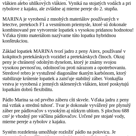
vlákien alebo uhlíkových vlákien. Vyniká na stojatých vodách a pri
rybolove z kajaku, ale zvládne aj mierne pereje do 2. stupňa.
MARINA je vyrobená z mnohých materiálov používaných v
letectve, pretekoch F1 a vesmírnom priemysle, ktoré sú dokonale
kombinované pre vytvorenie lopatiek s vysokou pridanou hodnotou!
Vďaka týmto materiálom nazývame túto lopatku hybridnou
konštrukciou.
Základ lopatiek MARINA tvorí jadro z peny Airex, používané v
kokpitoch pretekárskych vozidiel a pretekárskych člnoch. Okraj
peny je chránený odolným dynelom, ktorý je známy svojou
vysokou pevnosťou, odolnosťou proti nárazom a opotrebovaniu.
Stredové rebro je vystužené diagonálne tkaným karbónom, ktorý
stabilizuje krútenie lopatiek a zaisťuje stabilný záber. Vonkajšia
vrstva je vyrobená z jemných sklenených vlákien, ktoré poskytujú
lopatkám dobrú flexibilitu.
Pádlo Marina sa od prvého záberu cíti skvele. Vďaka jadru z peny
má vztlak a strednú tuhosť. Tvar je dokonale vyvážený pre plynulý
záber pre pádlovačov s vysokým aj nízkym uhlom. S plochou 688
cm² je vhodný pre väčšinu pádlovačov. Určené pre stojaté vody,
mierne pereje a rybolov z kajaku.
Systém rozdelenia umožňuje rozložiť pádlo na polovicu. Je