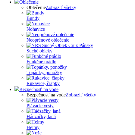
Oblečenie
Oblečenie
Zobraziť všetky
Bundy
Nohavice
Neoprénové oblečenie
Suché obleky
Funkčné prádlo
Topánky, ponožky
Rukavice, čiapky
Bezpečnosť na vode
Bezpečnosť na vode
Zobraziť všetky
Plávacie vesty
Hádzačky, laná
Helmy