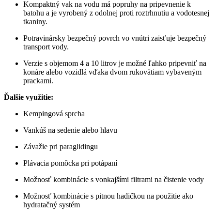
Kompaktný vak na vodu má popruhy na pripevnenie k
batohu a je vyrobený z odolnej proti roztrhnutiu a vodotesnej
tkaniny.
Potravinársky bezpečný povrch vo vnútri zaisťuje bezpečný
transport vody.
Verzie s objemom 4 a 10 litrov je možné ľahko pripevniť na
konáre alebo vozidlá vďaka dvom rukovätiam vybaveným
prackami.
Ďalšie využitie:
Kempingová sprcha
Vankúš na sedenie alebo hlavu
Závažie pri paraglidingu
Plávacia pomôcka pri potápaní
Možnosť kombinácie s vonkajšími filtrami na čistenie vody
Možnosť kombinácie s pitnou hadičkou na použitie ako
hydratačný systém