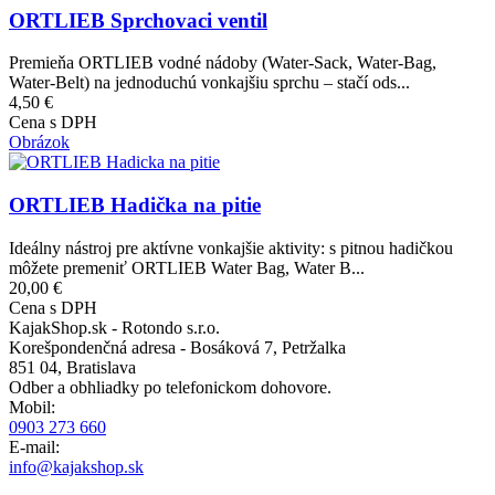
ORTLIEB Sprchovaci ventil
Premieňa ORTLIEB vodné nádoby (Water-Sack, Water-Bag,
Water-Belt) na jednoduchú vonkajšiu sprchu – stačí ods...
4,50 €
Cena s DPH
Obrázok
ORTLIEB Hadička na pitie
Ideálny nástroj pre aktívne vonkajšie aktivity: s pitnou hadičkou
môžete premeniť ORTLIEB Water Bag, Water B...
20,00 €
Cena s DPH
KajakShop.sk - Rotondo s.r.o.
Korešpondenčná adresa - Bosáková 7, Petržalka
851 04, Bratislava
Odber a obhliadky po telefonickom dohovore.
Mobil:
0903 273 660
E-mail:
info@kajakshop.sk