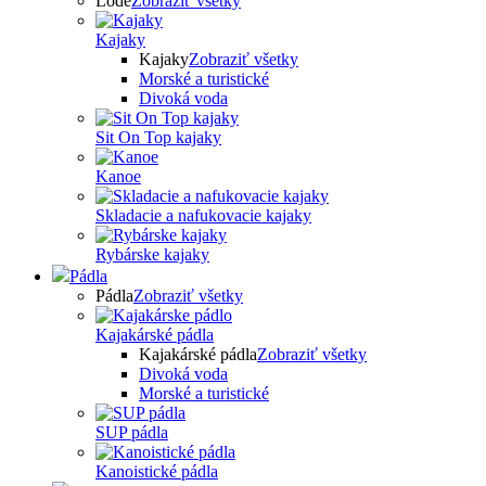
Lode
Zobraziť všetky
Kajaky
Kajaky
Zobraziť všetky
Morské a turistické
Divoká voda
Sit On Top kajaky
Kanoe
Skladacie a nafukovacie kajaky
Rybárske kajaky
Pádla
Pádla
Zobraziť všetky
Kajakárské pádla
Kajakárské pádla
Zobraziť všetky
Divoká voda
Morské a turistické
SUP pádla
Kanoistické pádla