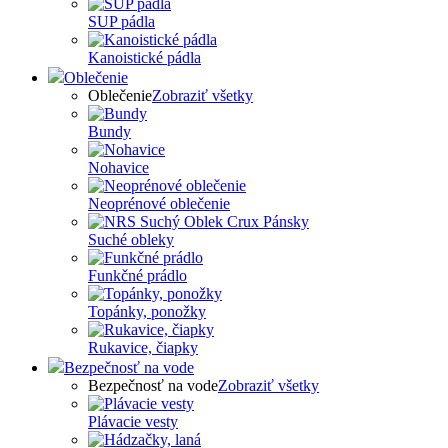
SUP pádla
Kanoistické pádla
Oblečenie
Oblečenie
Zobraziť všetky
Bundy
Nohavice
Neoprénové oblečenie
Suché obleky
Funkčné prádlo
Topánky, ponožky
Rukavice, čiapky
Bezpečnosť na vode
Bezpečnosť na vode
Zobraziť všetky
Plávacie vesty