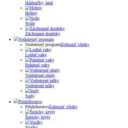
Hádzačky, laná
Helmy
Nože
Záchranné doplnky
Vodotesný program
Vodotesný program
Zobraziť všetky
Lodné vaky
Palubné vaky
Vodotesné obaly
Vodotesné tašky
Sudy
Príslušenstvo
Príslušenstvo
Zobraziť všetky
Špricky, kryty
Vozíky