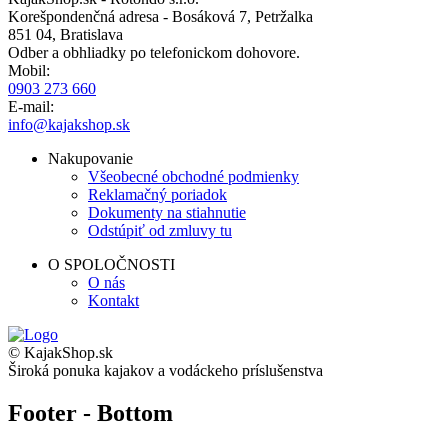
Korešpondenčná adresa - Bosáková 7, Petržalka
851 04, Bratislava
Odber a obhliadky po telefonickom dohovore.
Mobil:
0903 273 660
E-mail:
info@kajakshop.sk
Nakupovanie
Všeobecné obchodné podmienky
Reklamačný poriadok
Dokumenty na stiahnutie
Odstúpiť od zmluvy tu
O SPOLOČNOSTI
O nás
Kontakt
© KajakShop.sk
Široká ponuka kajakov a vodáckeho príslušenstva
Footer - Bottom