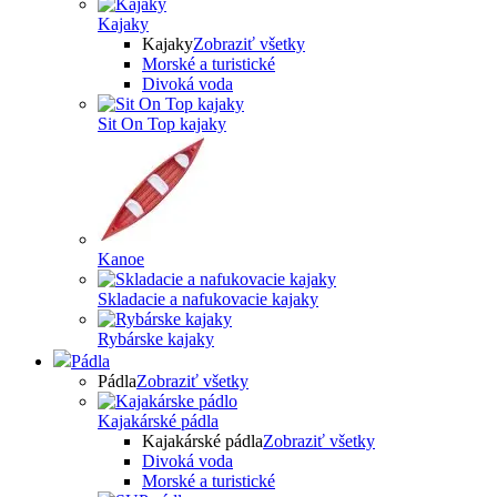
Kajaky
Kajaky
Zobraziť všetky
Morské a turistické
Divoká voda
Sit On Top kajaky
Kanoe
Skladacie a nafukovacie kajaky
Rybárske kajaky
Pádla
Pádla
Zobraziť všetky
Kajakárské pádla
Kajakárské pádla
Zobraziť všetky
Divoká voda
Morské a turistické