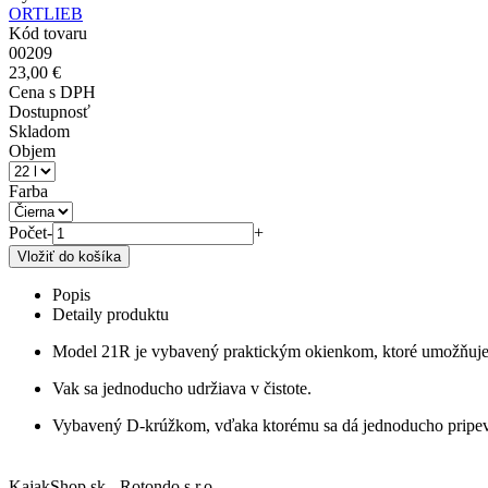
ORTLIEB
Kód tovaru
00209
23,00 €
Cena s DPH
Dostupnosť
Skladom
Objem
Farba
Počet
-
+
Popis
Detaily produktu
Model 21R je vybavený praktickým okienkom, ktoré umožňuje 
Vak sa jednoducho udržiava v čistote.
Vybavený D-krúžkom, vďaka ktorému sa dá jednoducho pripevni
KajakShop.sk - Rotondo s.r.o.