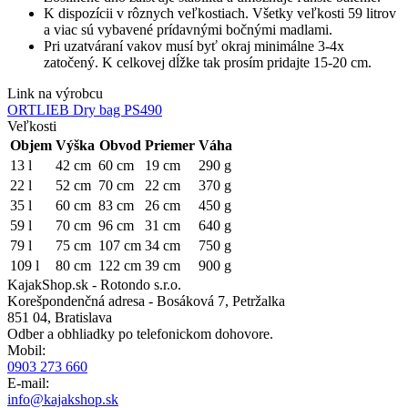
K dispozícii v rôznych veľkostiach. Všetky veľkosti 59 litrov
a viac sú vybavené prídavnými bočnými madlami.
Pri uzatváraní vakov musí byť okraj minimálne 3-4x
zatočený. K celkovej dĺžke tak prosím pridajte 15-20 cm.
Link na výrobcu
ORTLIEB Dry bag PS490
Veľkosti
Objem
Výška
Obvod
Priemer
Váha
13 l
42 cm
60 cm
19 cm
290 g
22 l
52 cm
70 cm
22 cm
370 g
35 l
60 cm
83 cm
26 cm
450 g
59 l
70 cm
96 cm
31 cm
640 g
79 l
75 cm
107 cm
34 cm
750 g
109 l
80 cm
122 cm
39 cm
900 g
KajakShop.sk - Rotondo s.r.o.
Korešpondenčná adresa - Bosáková 7, Petržalka
851 04, Bratislava
Odber a obhliadky po telefonickom dohovore.
Mobil:
0903 273 660
E-mail:
info@kajakshop.sk