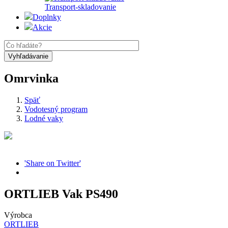
Transport-skladovanie
Doplnky
Akcie
Omrvinka
Späť
Vodotesný program
Lodné vaky
'Share on Twitter'
ORTLIEB Vak PS490
Výrobca
ORTLIEB