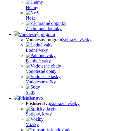
Helmy
Nože
Záchranné doplnky
Vodotesný program
Vodotesný program
Zobraziť všetky
Lodné vaky
Palubné vaky
Vodotesné obaly
Vodotesné tašky
Sudy
Príslušenstvo
Príslušenstvo
Zobraziť všetky
Špricky, kryty
Vozíky