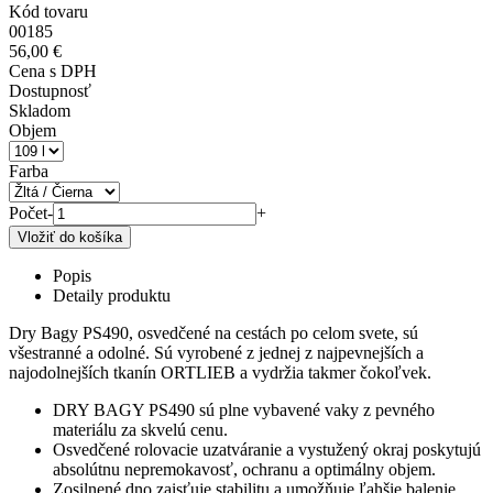
Kód tovaru
00185
56,00 €
Cena s DPH
Dostupnosť
Skladom
Objem
Farba
Počet
-
+
Popis
Detaily produktu
Dry Bagy PS490, osvedčené na cestách po celom svete, sú
všestranné a odolné. Sú vyrobené z jednej z najpevnejších a
najodolnejších tkanín ORTLIEB a vydržia takmer čokoľvek.
DRY BAGY PS490 sú plne vybavené vaky z pevného
materiálu za skvelú cenu.
Osvedčené rolovacie uzatváranie a vystužený okraj poskytujú
absolútnu nepremokavosť, ochranu a optimálny objem.
Zosilnené dno zaisťuje stabilitu a umožňuje ľahšie balenie.