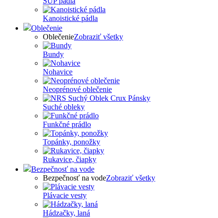
SUP pádla
Kanoistické pádla
Oblečenie
Oblečenie
Zobraziť všetky
Bundy
Nohavice
Neoprénové oblečenie
Suché obleky
Funkčné prádlo
Topánky, ponožky
Rukavice, čiapky
Bezpečnosť na vode
Bezpečnosť na vode
Zobraziť všetky
Plávacie vesty
Hádzačky, laná