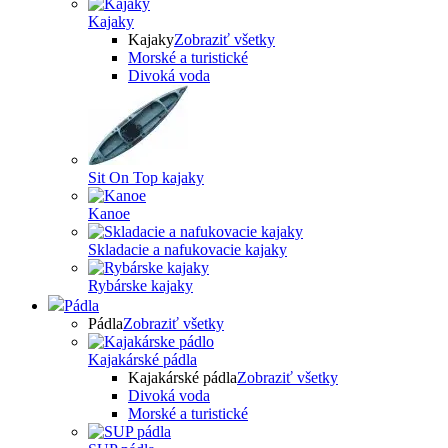
Kajaky
Kajaky
Zobraziť všetky
Morské a turistické
Divoká voda
Sit On Top kajaky
Kanoe
Skladacie a nafukovacie kajaky
Rybárske kajaky
Pádla
Pádla
Zobraziť všetky
Kajakárské pádla
Kajakárské pádla
Zobraziť všetky
Divoká voda
Morské a turistické