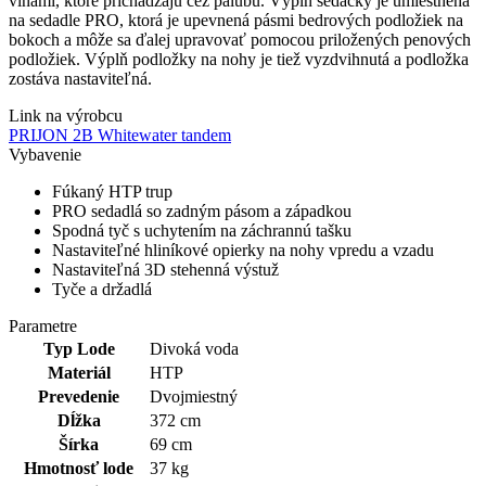
vlnami, ktoré prichádzajú cez palubu. Výplň sedačky je umiestnená
na sedadle PRO, ktorá je upevnená pásmi bedrových podložiek na
bokoch a môže sa ďalej upravovať pomocou priložených penových
podložiek. Výplň podložky na nohy je tiež vyzdvihnutá a podložka
zostáva nastaviteľná.
Link na výrobcu
PRIJON 2B Whitewater tandem
Vybavenie
Fúkaný HTP trup
PRO sedadlá so zadným pásom a západkou
Spodná tyč s uchytením na záchrannú tašku
Nastaviteľné hliníkové opierky na nohy vpredu a vzadu
Nastaviteľná 3D stehenná výstuž
Tyče a držadlá
Parametre
Typ Lode
Divoká voda
Materiál
HTP
Prevedenie
Dvojmiestný
Dĺžka
372 cm
Šírka
69 cm
Hmotnosť lode
37 kg