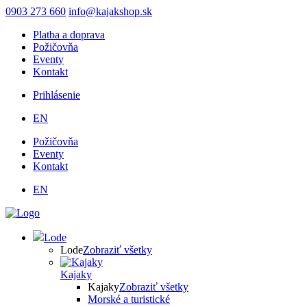
Skočiť
0903 273 660
info@kajakshop.sk
na
Platba a doprava
hlavný
Požičovňa
obsah
Eventy
Kontakt
Prihlásenie
Používateľské
EN
menu
Požičovňa
Eventy
Kontakt
EN
Lode
Lode
Zobraziť všetky
Kajaky
Kajaky
Zobraziť všetky
Morské a turistické