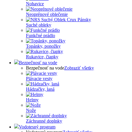
Nohavice
Neoprénové oblečenie
Suché obleky
Funkčné prádlo
Topánky, ponožky
Rukavice, čiapky
Bezpečnosť na vode
Bezpečnosť na vode
Zobraziť všetky
Plávacie vesty
Hádzačky, laná
Helmy
Nože
Záchranné doplnky
Vodotesný program