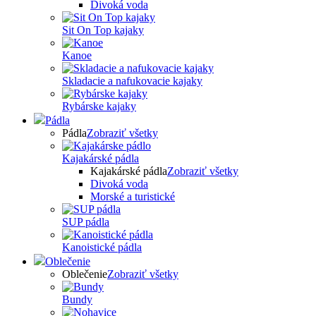
Divoká voda
Sit On Top kajaky
Kanoe
Skladacie a nafukovacie kajaky
Rybárske kajaky
Pádla
Pádla
Zobraziť všetky
Kajakárské pádla
Kajakárské pádla
Zobraziť všetky
Divoká voda
Morské a turistické
SUP pádla
Kanoistické pádla
Oblečenie
Oblečenie
Zobraziť všetky
Bundy