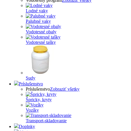
Vodotesný program
Zobraziť všetky
Lodné vaky
Palubné vaky
Vodotesné obaly
Vodotesné tašky
Sudy
Príslušenstvo
Príslušenstvo
Zobraziť všetky
Špricky, kryty
Vozíky
Transport-skladovanie
Doplnky