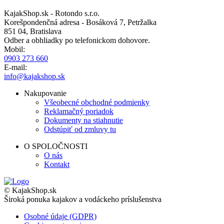
KajakShop.sk - Rotondo s.r.o.
Korešpondenčná adresa - Bosáková 7, Petržalka
851 04, Bratislava
Odber a obhliadky po telefonickom dohovore.
Mobil:
0903 273 660
E-mail:
info@kajakshop.sk
Nakupovanie
Všeobecné obchodné podmienky
Reklamačný poriadok
Dokumenty na stiahnutie
Odstúpiť od zmluvy tu
O SPOLOČNOSTI
O nás
Kontakt
© KajakShop.sk
Široká ponuka kajakov a vodáckeho príslušenstva
Osobné údaje (GDPR)