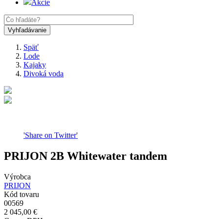
Akcie
Späť
Lode
Omrvinka
Kajaky
Divoká voda
'Share on Twitter'
PRIJON 2B Whitewater tandem
Výrobca
PRIJON
Kód tovaru
00569
2 045,00 €