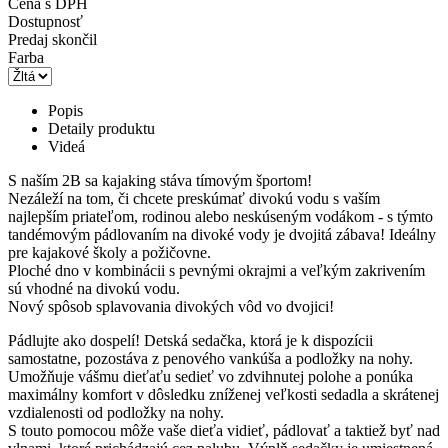
Cena s DPH
Dostupnosť
Predaj skončil
Farba
Popis
Detaily produktu
Videá
S naším 2B sa kajaking stáva tímovým športom!
Nezáleží na tom, či chcete preskúmať divokú vodu s vaším
najlepším priateľom, rodinou alebo neskúseným vodákom - s týmto
tandémovým pádlovaním na divoké vody je dvojitá zábava! Ideálny
pre kajakové školy a požičovne.
Ploché dno v kombinácii s pevnými okrajmi a veľkým zakrivením
sú vhodné na divokú vodu.
Nový spôsob splavovania divokých vôd vo dvojici!
Pádlujte ako dospelí! Detská sedačka, ktorá je k dispozícii
samostatne, pozostáva z penového vankúša a podložky na nohy.
Umožňuje vášmu dieťaťu sedieť vo zdvihnutej polohe a ponúka
maximálny komfort v dôsledku zníženej veľkosti sedadla a skrátenej
vzdialenosti od podložky na nohy.
S touto pomocou môže vaše dieťa vidieť, pádlovať a taktiež byť nad