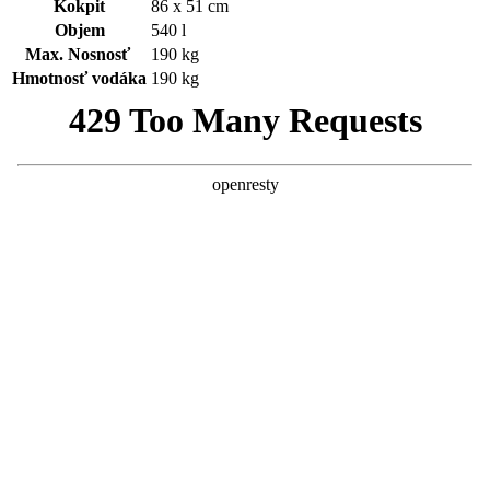
Kokpit
86 x 51 cm
Objem
540 l
Max. Nosnosť
190 kg
Hmotnosť vodáka
190 kg