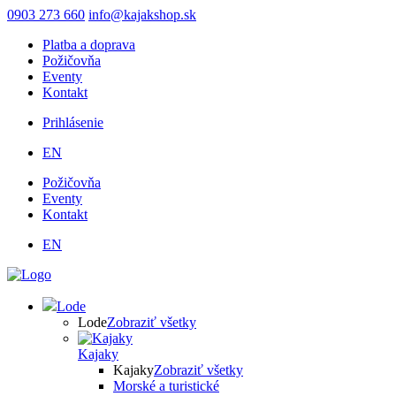
Skočiť
0903 273 660
info@kajakshop.sk
na
Platba a doprava
hlavný
Požičovňa
obsah
Eventy
Kontakt
Prihlásenie
Používateľské
EN
menu
Požičovňa
Eventy
Kontakt
EN
Lode
Lode
Zobraziť všetky
Kajaky
Kajaky
Zobraziť všetky
Morské a turistické