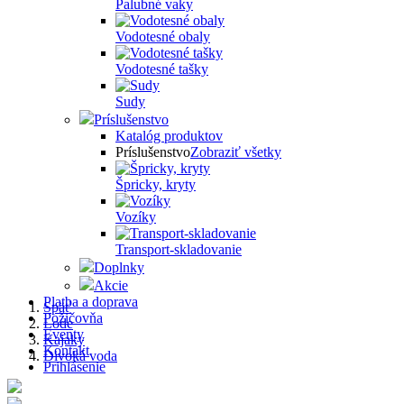
Palubné vaky
Vodotesné obaly
Vodotesné tašky
Sudy
Príslušenstvo
Katalóg produktov
Príslušenstvo
Zobraziť všetky
Špricky, kryty
Vozíky
Transport-skladovanie
Doplnky
Akcie
Platba a doprava
Späť
Požičovňa
Lode
Omrvinka
Eventy
Kajaky
Kontakt
Divoká voda
Prihlásenie