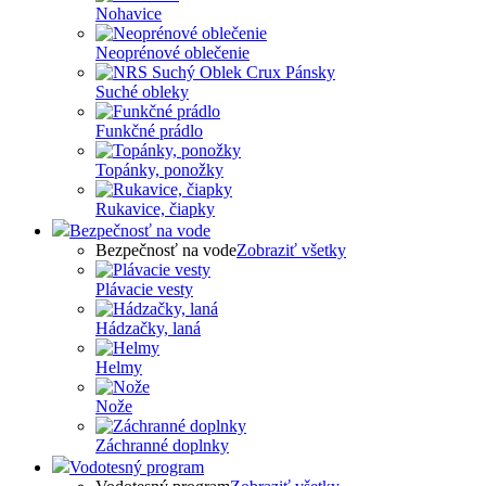
Nohavice
Neoprénové oblečenie
Suché obleky
Funkčné prádlo
Topánky, ponožky
Rukavice, čiapky
Bezpečnosť na vode
Bezpečnosť na vode
Zobraziť všetky
Plávacie vesty
Hádzačky, laná
Helmy
Nože
Záchranné doplnky
Vodotesný program