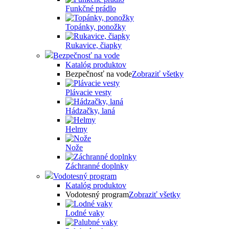
Funkčné prádlo
Topánky, ponožky
Rukavice, čiapky
Bezpečnosť na vode
Katalóg produktov
Bezpečnosť na vode
Zobraziť všetky
Plávacie vesty
Hádzačky, laná
Helmy
Nože
Záchranné doplnky
Vodotesný program
Katalóg produktov
Vodotesný program
Zobraziť všetky
Lodné vaky