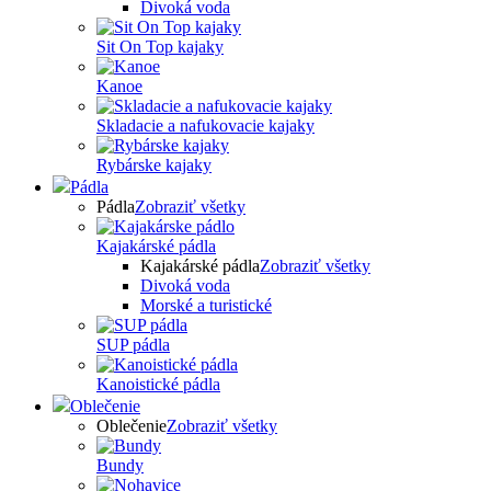
Divoká voda
Sit On Top kajaky
Kanoe
Skladacie a nafukovacie kajaky
Rybárske kajaky
Pádla
Pádla
Zobraziť všetky
Kajakárské pádla
Kajakárské pádla
Zobraziť všetky
Divoká voda
Morské a turistické
SUP pádla
Kanoistické pádla
Oblečenie
Oblečenie
Zobraziť všetky
Bundy