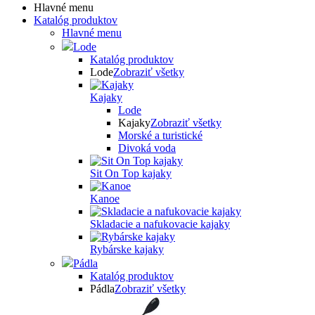
Hlavné menu
Katalóg produktov
Hlavné menu
Lode
Katalóg produktov
Lode
Zobraziť všetky
Kajaky
Lode
Kajaky
Zobraziť všetky
Morské a turistické
Divoká voda
Sit On Top kajaky
Kanoe
Skladacie a nafukovacie kajaky
Rybárske kajaky
Pádla
Katalóg produktov
Pádla
Zobraziť všetky