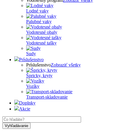
Vodotesný program
Zobraziť všetky
Lodné vaky
Palubné vaky
Vodotesné obaly
Vodotesné tašky
Sudy
Príslušenstvo
Príslušenstvo
Zobraziť všetky
Špricky, kryty
Vozíky
Transport-skladovanie
Doplnky
Akcie