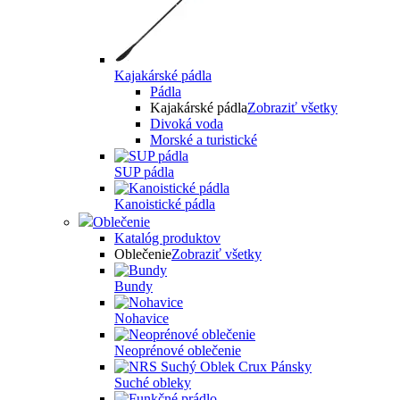
Kajakárské pádla
Pádla
Kajakárské pádla
Zobraziť všetky
Divoká voda
Morské a turistické
SUP pádla
Kanoistické pádla
Oblečenie
Katalóg produktov
Oblečenie
Zobraziť všetky
Bundy
Nohavice
Neoprénové oblečenie
Suché obleky