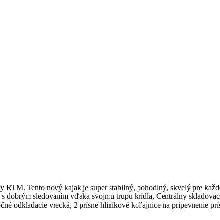
TM. Tento nový kajak je super stabilný, pohodlný, skvelý pre každéh
 s dobrým sledovaním vďaka svojmu trupu krídla, Centrálny skladovac
né odkladacie vrecká, 2 prísne hliníkové koľajnice na pripevnenie prís