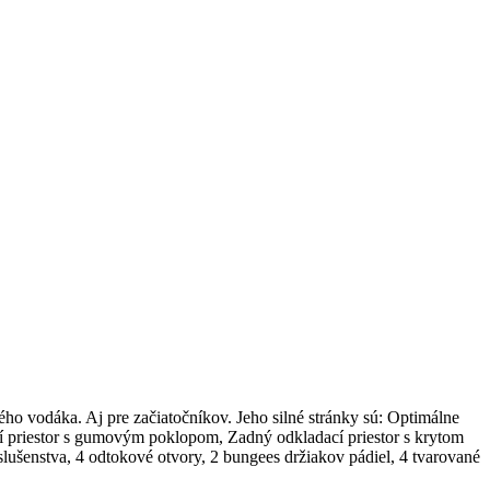
o vodáka. Aj pre začiatočníkov. Jeho silné stránky sú: Optimálne
í priestor s gumovým poklopom, Zadný odkladací priestor s krytom
lušenstva, 4 odtokové otvory, 2 bungees držiakov pádiel, 4 tvarované