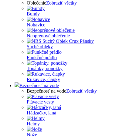
Oblečenie
Zobraziť všetky
Bundy
Nohavice
Neoprénové oblečenie
Suché obleky
Funkčné prádlo
Topánky, ponožky
Rukavice, čiapky
Bezpečnosť na vode
Bezpečnosť na vode
Zobraziť všetky
Plávacie vesty
Hádzačky, laná
Helmy
Nože