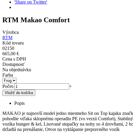
'Share on Twitter'
RTM Makao Comfort
Výrobca
RTM
Kód tovaru
02150
665,00 €
Cena s DPH
Dostupnosť
Na objednávku
Farba
Počet
-
+
Popis
MAKAO je najnovší model jedno miestneho Sit on Top kajaku značky R
pohodlie vďaka sklopnému operadlu PE (vo verzii Comfort), Stabilný
vozíka bungee & kel, Lisované stupačky na nohy so 4 úrovňami, 2 boč
držadlá na prenášanie, Otvor na vyklápanie prepravného vozík