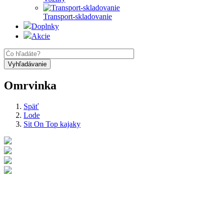
Transport-skladovanie
Doplnky
Akcie
Omrvinka
Späť
Lode
Sit On Top kajaky