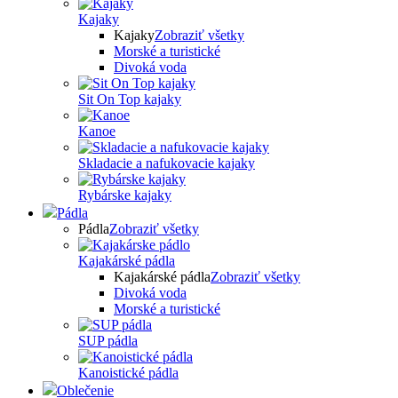
Kajaky
Kajaky
Zobraziť všetky
Morské a turistické
Divoká voda
Sit On Top kajaky
Kanoe
Skladacie a nafukovacie kajaky
Rybárske kajaky
Pádla
Pádla
Zobraziť všetky
Kajakárské pádla
Kajakárské pádla
Zobraziť všetky
Divoká voda
Morské a turistické
SUP pádla
Kanoistické pádla
Oblečenie