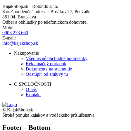
KajakShop.sk - Rotondo s.r.o.
Korešpondenčná adresa - Bosáková 7, Petržalka
851 04, Bratislava
Odber a obhliadky po telefonickom dohovore.
Mobil:
0903 273 660
E-mail:
info@kajakshop.sk
Nakupovanie
Všeobecné obchodné podmienky
Reklamačný poriadok
Dokumenty na stiahnutie
Odstúpiť od zmluvy tu
O SPOLOČNOSTI
O nás
Kontakt
© KajakShop.sk
Široká ponuka kajakov a vodáckeho príslušenstva
Footer - Bottom