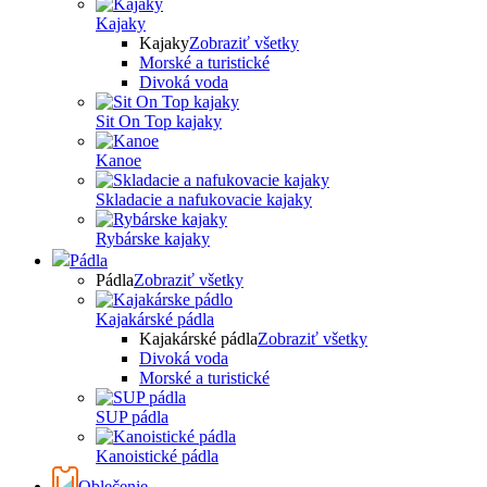
Kajaky
Kajaky
Zobraziť všetky
Morské a turistické
Divoká voda
Sit On Top kajaky
Kanoe
Skladacie a nafukovacie kajaky
Rybárske kajaky
Pádla
Pádla
Zobraziť všetky
Kajakárské pádla
Kajakárské pádla
Zobraziť všetky
Divoká voda
Morské a turistické
SUP pádla
Kanoistické pádla
Oblečenie