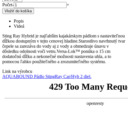
Počet
-
+
Popis
Videá
Sting Ray Hybrid je najľahším kajakárskym pádlom s nastaviteľnou
dĺžkou dostupným v tejto cenovej hladine.Starostlivo navrhnutý tvar
čepele sa zarezáva do vody aj z vody a obmedzuje únavu v
dôsledku odolnosti voči vetru.Versa-Lok™ ponúka o 15 cm
dodatočnú dĺžku a nekonečné možnosti nastavenia uhla, a to
pomocou ľahko použiteľného a zrozumiteľného systému.
Link na výrobcu
AQUABOUND Pádlo StingRay Car/Hyb 2 diel.