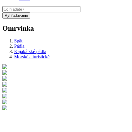
Omrvinka
Späť
Pádla
Kajakárské pádla
Morské a turistické