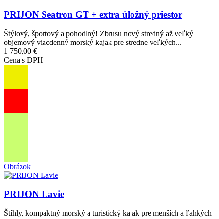
PRIJON Seatron GT + extra úložný priestor
Štýlový, športový a pohodlný! Zbrusu nový stredný až veľký
objemový viacdenný morský kajak pre stredne veľkých...
1 750,00 €
Cena s DPH
Obrázok
PRIJON Lavie
Štíhly, kompaktný morský a turistický kajak pre menších a ľahkých