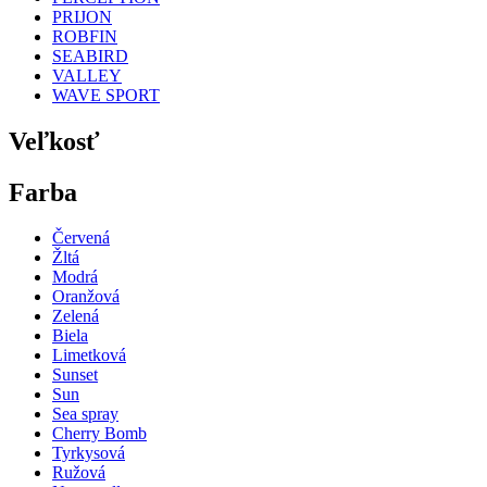
PRIJON
ROBFIN
SEABIRD
VALLEY
WAVE SPORT
Veľkosť
Farba
Červená
Žltá
Modrá
Oranžová
Zelená
Biela
Limetková
Sunset
Sun
Sea spray
Cherry Bomb
Tyrkysová
Ružová