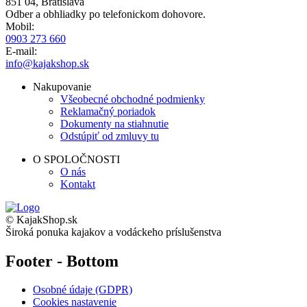
851 04, Bratislava
Odber a obhliadky po telefonickom dohovore.
Mobil:
0903 273 660
E-mail:
info@kajakshop.sk
Nakupovanie
Všeobecné obchodné podmienky
Reklamačný poriadok
Dokumenty na stiahnutie
Odstúpiť od zmluvy tu
O SPOLOČNOSTI
O nás
Kontakt
© KajakShop.sk
Široká ponuka kajakov a vodáckeho príslušenstva
Footer - Bottom
Osobné údaje (GDPR)
Cookies nastavenie