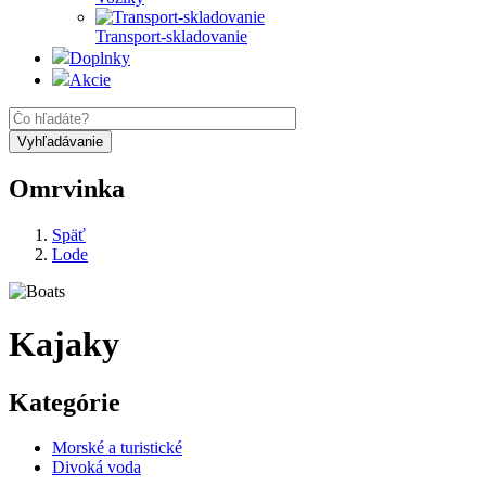
Transport-skladovanie
Doplnky
Akcie
Omrvinka
Späť
Lode
Kajaky
Kategórie
Morské a turistické
Divoká voda