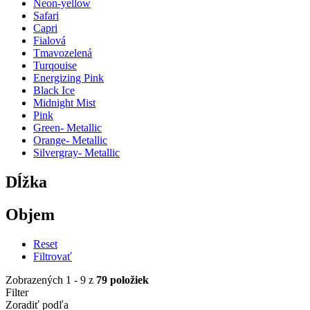
Neon-yellow
Safari
Capri
Fialová
Tmavozelená
Turqouise
Energizing Pink
Black Ice
Midnight Mist
Pink
Green- Metallic
Orange- Metallic
Silvergray- Metallic
Dĺžka
Objem
Reset
Filtrovať
Zobrazených 1 - 9 z
79 položiek
Filter
Zoradiť podľa