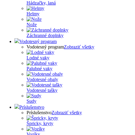
Hádzačky, laná
Helmy
Nože
Záchranné doplnky
Vodotesný program
Vodotesný program
Zobraziť všetky
Lodné vaky
Palubné vaky
Vodotesné obaly
Vodotesné tašky
Sudy
Príslušenstvo
Príslušenstvo
Zobraziť všetky
Špricky, kryty
Vozíky