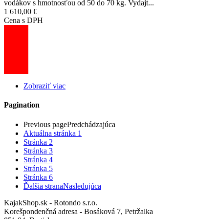
vodákov s hmotnosťou od 50 do 70 kg. Vydajt...
1 610,00 €
Cena s DPH
Zobraziť viac
Pagination
Previous page
Predchádzajúca
Aktuálna stránka
1
Stránka
2
Stránka
3
Stránka
4
Stránka
5
Stránka
6
Ďalšia strana
Nasledujúca
KajakShop.sk - Rotondo s.r.o.
Korešpondenčná adresa - Bosáková 7, Petržalka