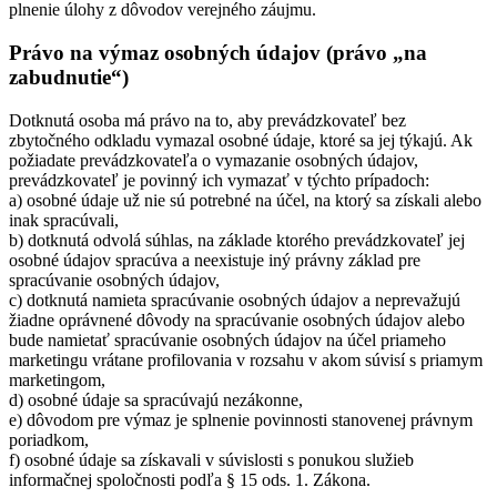
plnenie úlohy z dôvodov verejného záujmu.
Právo na výmaz osobných údajov (právo „na
zabudnutie“)
Dotknutá osoba má právo na to, aby prevádzkovateľ bez
zbytočného odkladu vymazal osobné údaje, ktoré sa jej týkajú. Ak
požiadate prevádzkovateľa o vymazanie osobných údajov,
prevádzkovateľ je povinný ich vymazať v týchto prípadoch:
a) osobné údaje už nie sú potrebné na účel, na ktorý sa získali alebo
inak spracúvali,
b) dotknutá odvolá súhlas, na základe ktorého prevádzkovateľ jej
osobné údajov spracúva a neexistuje iný právny základ pre
spracúvanie osobných údajov,
c) dotknutá namieta spracúvanie osobných údajov a neprevažujú
žiadne oprávnené dôvody na spracúvanie osobných údajov alebo
bude namietať spracúvanie osobných údajov na účel priameho
marketingu vrátane profilovania v rozsahu v akom súvisí s priamym
marketingom,
d) osobné údaje sa spracúvajú nezákonne,
e) dôvodom pre výmaz je splnenie povinnosti stanovenej právnym
poriadkom,
f) osobné údaje sa získavali v súvislosti s ponukou služieb
informačnej spoločnosti podľa § 15 ods. 1. Zákona.