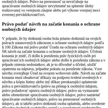
osobných údajov. Právo na prenosnosť sa nevzťahuje na
spracúvanie osobných údajov nevyhnutné na splnenie úlohy
realizovanej vo verejnom záujme alebo pri výkone verejnej moci
zverenej prevádzkovateľovi.
Právo podať návrh na začatie konania o ochrane
osobných údajov
V prípade, že by dotknutá osoba bola priamo dotknutá na svojich
právach ustanovených zákonom o ochrane osobných údajov podľa
§ 100 Zákona má právo podať Úradu na ochranu osobných údajov
SR návrh na začatie konania o ochrane osobných údajov. Účelom
konania je zistiť, či došlo k porušeniu práv fyzických osôb pri
spracúvaní ich osobných údajov alebo došlo k porušeniu zákona a v
prípade zistenia nedostatkov, ak je to dôvodné a účelné, uložiť
opatrenia na nápravu, prípadne pokutu za porušenie zákona. Vzor
návrhu zverejňuje Úrad na svojom webovom sídle. Návrh na začatie
konania musí obsahovať dôkazy na podporu tvrdení uvedených v
návrhu a kópiu listiny alebo iný dôkaz preukazujúci uplatnenie
práva u prevádzkovateľa (právo na prístup k osobným údajom,
právo požadovať opravu osobných údajov, právo na vymazanie
alebo obmedzenie spracúvania osobných údajov, právo namietať
spracúvanie osobných údajov, právo na prenosnosť osobných
údajov), ak si takéto právo dotknutá osoba uplatnila, alebo uvedenie
dôvodov hodných osobitného zreteľa o neuplatnení predmetného