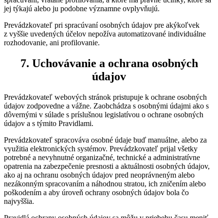
jej týkajú alebo ju podobne významne ovplyvňujú.
Prevádzkovateľ pri spracúvaní osobných údajov pre akýkoľvek
z vyššie uvedených účelov nepožíva automatizované individuálne
rozhodovanie, ani profilovanie.
7. Uchovávanie a ochrana osobných
údajov
Prevádzkovateľ webových stránok pristupuje k ochrane osobných
údajov zodpovedne a vážne. Zaobchádza s osobnými údajmi ako s
dôvernými v súlade s príslušnou legislatívou o ochrane osobných
údajov a s týmito Pravidlami.
Prevádzkovateľ spracováva osobné údaje buď manuálne, alebo za
využitia elektronických systémov. Prevádzkovateľ prijal všetky
potrebné a nevyhnutné organizačné, technické a administratívne
opatrenia na zabezpečenie presnosti a aktuálnosti osobných údajov,
ako aj na ochranu osobných údajov pred neoprávneným alebo
nezákonným spracovaním a náhodnou stratou, ich zničením alebo
poškodením a aby úroveň ochrany osobných údajov bola čo
najvyššia.
Pravidlá ochrany osobných údajov sa môžu v priebehu času meniť.