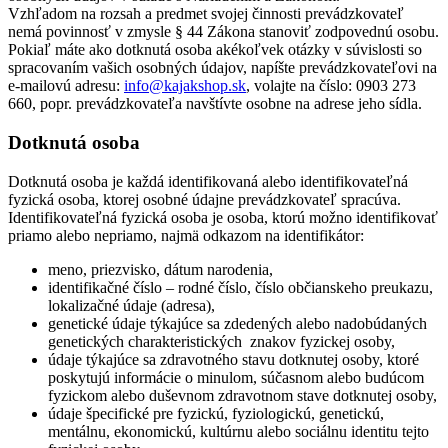
Vzhľadom na rozsah a predmet svojej činnosti prevádzkovateľ
nemá povinnosť v zmysle § 44 Zákona stanoviť zodpovednú osobu.
Pokiaľ máte ako dotknutá osoba akékoľvek otázky v súvislosti so
spracovaním vašich osobných údajov, napíšte prevádzkovateľovi na
e-mailovú adresu:
info@kajakshop.sk
, volajte na číslo: 0903 273
660, popr. prevádzkovateľa navštívte osobne na adrese jeho sídla.
Dotknutá osoba
Dotknutá osoba je každá identifikovaná alebo identifikovateľná
fyzická osoba, ktorej osobné údajne prevádzkovateľ spracúva.
Identifikovateľná fyzická osoba je osoba, ktorú možno identifikovať
priamo alebo nepriamo, najmä odkazom na identifikátor:
meno, priezvisko, dátum narodenia,
identifikačné číslo – rodné číslo, číslo občianskeho preukazu,
lokalizačné údaje (adresa),
genetické údaje týkajúce sa zdedených alebo nadobúdaných
genetických charakteristických znakov fyzickej osoby,
údaje týkajúce sa zdravotného stavu dotknutej osoby, ktoré
poskytujú informácie o minulom, súčasnom alebo budúcom
fyzickom alebo duševnom zdravotnom stave dotknutej osoby,
údaje špecifické pre fyzickú, fyziologickú, genetickú,
mentálnu, ekonomickú, kultúrnu alebo sociálnu identitu tejto