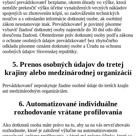
vybaví prevádzkovateľ bezplatne, okrem úhrady vo výške, ktorá
nemôže prekročiť výšku účelne vynaložených vecných nákladov
spojených so zhotovením kópií, so zadovážením technických
nosičov a s odoslaním informácie dotknutej osobe, ak osobitný
zákon neustanovuje inak. Prevádzkovateľ je povinný písomne
vybaviť žiadosť dotknutej osoby najneskôr do 30 dní odo dňa
doručenia žiadosti. Obmedzenie práv dotknutej osoby podľa zákona
o ochrane osobných údajov prevádzkovateľ bez zbytočného
odkladu písomne oznámi dotknutej osobe a Úradu na ochranu
osobných údajov Slovenskej republiky.
5. Prenos osobných údajov do tretej
krajiny alebo medzinárodnej organizácií
Prevádzkovateľ neposkytuje žiadne osobné údaje do tretích krajín
ani medzinárodným organizáciám.
6. Automatizované individuálne
rozhodovanie vrátane profilovania
Ako dotknutá osoba máte právo na to, aby sa na vás nevzťahovalo
rozhodnutie, ktoré je založené výlučne na automatizovanom
spracúvaní, vrátane profilovania, a ktoré má právne účinky, ktoré sa