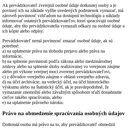
Ak prevádzkovateľ zverejnil osobné údaje dotknutej osoby a je
povinný ich na základe vyššie uvedených podmienok vymazať, má
zároveň povinnosť vzhľadom na dostupnú technológiu a náklady
informovať ostatných prevádzkovateľov, ktorí spracúvajú osobné
údaje, aby títo prevádzkovatelia vymazali odkazy na osobné údaje a
ich kópie alebo odpisy.
Prevádzkovateľ nemá povinnosť zmazať osobné údaje, ak sú
potrebné:
a) na uplatnenie práva na slobodu prejavu alebo práva na
informácie,
b) na splnenie povinnosti podľa zákona alebo medzinárodnej
zmluvy alebo na splnenie úlohy realizovanej vo verejnom záujme
alebo pri výkone verejnej moci zverenej prevádzkovateľovi,
c) z dôvodov verejného záujmu v oblasti verejného zdravia,
d) na účel archivácie, na vedecký účel, na účel historického
výskumu alebo na štatistický účel, ak je pravdepodobné, že
vymazanie znemožní alebo závažným spôsobom sťaží dosiahnutie
cieľov takého spracúvania, alebo
e) na uplatnenie právneho nároku.
Právo na obmedzenie spracúvania osobných údajov
Dotknutá osoba má právo na to, aby prevádzkovateľ obmedzil