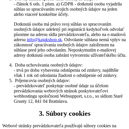
- článok 6 ods. 1 písm. a) GDPR - dotknutá osoba vyjadrila
súhlas so spracúvaním svojich osobných údajov na jeden
alebo viaceré konkrétne účely.
Dotknutá osoba má právo svoj súhlas so spracovaním
osobných údajov udelený pri registrácii kedykoľvek odvolať
písomne na adresu sídla prevádzkovateľa, alebo na e-mailovú
adresu
info@kajakshop.sk
. Odvolanie súhlasu nemá vplyv na
zákonnosť spracúvania osobných údajov založenom na
súhlase pred jeho odvolaním. Neposkytnutím e-mailovej
adresy dotknutá osoba zabráni vytvoreniu užívateľského účtu.
Doba uchovávania osobných údajov:
- trvá po dobu vybavenia odstúpenia od zmluvy, najdlhšie
však 1 rok od odoslania žiadosti o odstúpenie od zmluvy.
Príjemcovia osobných údajov:
- prevádzkovateľ poskytuje osobné údaje za účelom
prevádzkovania webových stránok poskytovateľovi
webhostingu spoločnosti Websupport, s.r.o., so sídlom Staré
Grunty 12, 841 04 Bratislava.
3. Súbory cookies
Webové stránky prevádzkovateľa používajú súbory cookies na