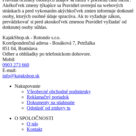
Akékoľvek zmeny týkajúce sa Pravidiel uverejní na webových
stránkach a pred vykonaním akýchkoľvek zmien informuje dotknuté
osoby, ktorých osobné údaje spracúva. Ak to vyžaduje zákon,
prevádzkovať si pred akoukoľvek zmenou Pravidiel vyžiadať od
dotknutej osoby súhlas.
KajakShop.sk - Rotondo s.r.o.
Korešpondenčná adresa - Bosáková 7, Petržalka
851 04, Bratislava
Odber a obhliadky po telefonickom dohovore.
Mobil:
0903 273 660
E-mail:
info@kajakshop.sk
Nakupovanie
Všeobecné obchodné podmienky
Reklamačný poriadok
Dokumenty na stiahnutie
Odstúpiť od zmluvy tu
O SPOLOČNOSTI
O nás
Kontakt