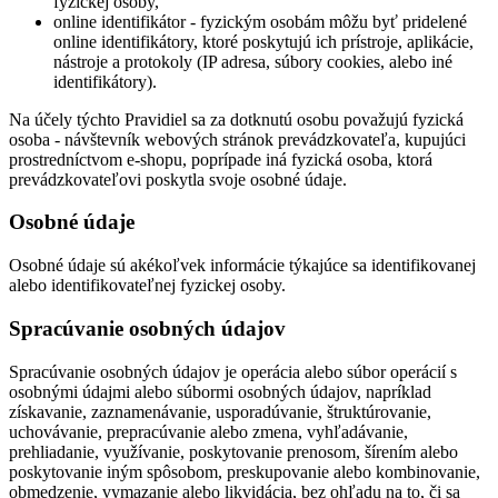
fyzickej osoby,
online identifikátor - fyzickým osobám môžu byť pridelené
online identifikátory, ktoré poskytujú ich prístroje, aplikácie,
nástroje a protokoly (IP adresa, súbory cookies, alebo iné
identifikátory).
Na účely týchto Pravidiel sa za dotknutú osobu považujú fyzická
osoba - návštevník webových stránok prevádzkovateľa, kupujúci
prostredníctvom e-shopu, poprípade iná fyzická osoba, ktorá
prevádzkovateľovi poskytla svoje osobné údaje.
Osobné údaje
Osobné údaje sú akékoľvek informácie týkajúce sa identifikovanej
alebo identifikovateľnej fyzickej osoby.
Spracúvanie osobných údajov
Spracúvanie osobných údajov je operácia alebo súbor operácií s
osobnými údajmi alebo súbormi osobných údajov, napríklad
získavanie, zaznamenávanie, usporadúvanie, štruktúrovanie,
uchovávanie, prepracúvanie alebo zmena, vyhľadávanie,
prehliadanie, využívanie, poskytovanie prenosom, šírením alebo
poskytovanie iným spôsobom, preskupovanie alebo kombinovanie,
obmedzenie, vymazanie alebo likvidácia, bez ohľadu na to, či sa