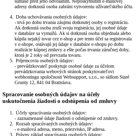
súhlase pred jeho odvolaním. Neposkytnutím e-mailovej
adresy dotknutá osoba zabráni vytvoreniu užívateľského účtu.
Doba uchovávania osobných údajov:
- trvá po dobu trvania záujmu dotknutej osoby o registráciu.
Ak dotknutá osoba zruší svoju registráciu, jej osobné údaje
v databáze sa vymažú. Ak si dotknutá osoba objednala alebo
kúpila nejaký tovar cez e-shop a pre tento účel sa registrovala
v e-shope, ostávajú jej údaje v databáze e-shopu po dobu
realizácie kúpnej zmluvy a ešte počas trvania záručnej doby,
ktorá je 2 roky od prevzatia tovaru.
Príjemcovia osobných údajov:
- prevádzkovateľ poskytuje osobné údaje za účelom
prevádzkovania webových stránok poskytovateľovi
webhostingu spoločnosti Websupport, s.r.o., so sídlom Staré
Grunty 12, 841 04 Bratislava.
Spracovanie osobných údajov na účely
uskutočnenia žiadosti o odstúpenia od zmluvy
Účely spracúvania osobných údajov:
- zaznamenané údaje žiadosti o odstúpenie od zmluvy.
Rozsah spracúvaných osobných údajov:
- e-mailová adresa, meno, priezvisko, IP adresa.
Právny základ spracúvania osobných údajov: