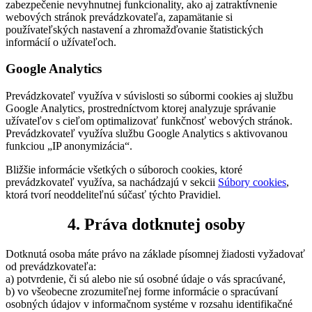
zabezpečenie nevyhnutnej funkcionality, ako aj zatraktívnenie
webových stránok prevádzkovateľa, zapamätanie si
používateľských nastavení a zhromažďovanie štatistických
informácií o užívateľoch.
Google Analytics
Prevádzkovateľ využíva v súvislosti so súbormi cookies aj službu
Google Analytics, prostredníctvom ktorej analyzuje správanie
užívateľov s cieľom optimalizovať funkčnosť webových stránok.
Prevádzkovateľ využíva službu Google Analytics s aktivovanou
funkciou „IP anonymizácia“.
Bližšie informácie všetkých o súboroch cookies, ktoré
prevádzkovateľ využíva, sa nachádzajú v sekcii
Súbory cookies
,
ktorá tvorí neoddeliteľnú súčasť týchto Pravidiel.
4. Práva dotknutej osoby
Dotknutá osoba máte právo na základe písomnej žiadosti vyžadovať
od prevádzkovateľa:
a) potvrdenie, či sú alebo nie sú osobné údaje o vás spracúvané,
b) vo všeobecne zrozumiteľnej forme informácie o spracúvaní
osobných údajov v informačnom systéme v rozsahu identifikačné