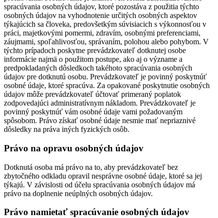
spracúvania osobných údajov, ktoré pozostáva z použitia týchto
osobných údajov na vyhodnotenie určitých osobných aspektov
týkajúcich sa človeka, predovšetkým súvisiacich s výkonnosťou v
práci, majetkovými pomermi, zdravím, osobnými preferenciami,
záujmami, spoľahlivosťou, správaním, polohou alebo pohybom. V
týchto prípadoch poskytne prevádzkovateľ dotknutej osobe
informácie najmä o použitom postupe, ako aj o význame a
predpokladaných dôsledkoch takéhoto spracúvania osobných
údajov pre dotknutú osobu. Prevádzkovateľ je povinný poskytnúť
osobné údaje, ktoré spracúva. Za opakované poskytnutie osobných
údajov môže prevádzkovateľ účtovať primeraný poplatok
zodpovedajúci administratívnym nákladom. Prevádzkovateľ je
povinný poskytnúť vám osobné údaje vami požadovaným
spôsobom. Právo získať osobné údaje nesmie mať nepriaznivé
dôsledky na práva iných fyzických osôb.
Právo na opravu osobných údajov
Dotknutá osoba má právo na to, aby prevádzkovateľ bez
zbytočného odkladu opravil nesprávne osobné údaje, ktoré sa jej
týkajú. V závislosti od účelu spracúvania osobných údajov má
právo na doplnenie neúplných osobných údajov.
Právo namietať spracúvanie osobných údajov