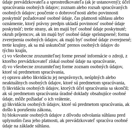
údaje prevádzkovateľa a sprostredkovateľa (ak je ustanovený); účel
spracúvania osobných údajov; zoznam alebo rozsah spracúvaných
osobných údajov; poučenie o dobrovoľnosti alebo povinnosti
poskytnúť požadované osobné údaje, čas platnosti súhlasu alebo
oznámenie, ktorý právny predpis ukladá povinnosť osobné údaje
poskytnúť; tretie strany, ak im majú byť osobné údaje poskytnuté;
okruh príjemcov, ak im majú byť osobné údaje sprístupnené; forma
zverejnenia osobných údajov, ak majú byť osobné údaje zverejnené;
tretie krajiny, ak sa má uskutočniť prenos osobných údajov do
týchto krajín,
c) vo všeobecne zrozumiteľnej forme presné informácie o zdroji, z
ktorého prevádzkovateľ získal osobné údaje na spracúvanie,
d) vo všeobecne zrozumiteľnej forme zoznam osobných údajov,
ktoré sú predmetom spracúvania,
e) opravu alebo likvidáciu jej nesprávnych, neúplných alebo
neaktuálnych osobných údajov, ktoré sú predmetom spracúvania,
f) likvidáciu osobných údajov, ktorých účel spracúvania sa skončil;
ak sú predmetom spracúvania úradné doklady obsahujúce osobné
údaje, môže požiadať o ich vrátenie,
g) likvidáciu osobných údajov, ktoré sú predmetom spracúvania, ak
došlo k porušeniu zákona,
h) blokovanie osobných údajov z dôvodu odvolania súhlasu pred
uplynutím času jeho platnosti, ak prevádzkovateľ spracúva osobné
údaje na základe súhlasu.