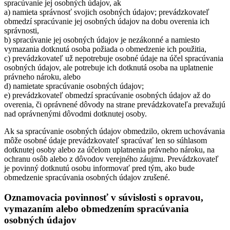
spracúvanie jej osobných údajov, ak
a) namieta správnosť svojich osobných údajov; prevádzkovateľ
obmedzí spracúvanie jej osobných údajov na dobu overenia ich
správnosti,
b) spracúvanie jej osobných údajov je nezákonné a namiesto
vymazania dotknutá osoba požiada o obmedzenie ich použitia,
c) prevádzkovateľ už nepotrebuje osobné údaje na účel spracúvania
osobných údajov, ale potrebuje ich dotknutá osoba na uplatnenie
právneho nároku, alebo
d) namietate spracúvanie osobných údajov;
e) prevádzkovateľ obmedzí spracúvanie osobných údajov až do
overenia, či oprávnené dôvody na strane prevádzkovateľa prevažujú
nad oprávnenými dôvodmi dotknutej osoby.
Ak sa spracúvanie osobných údajov obmedzilo, okrem uchovávania
môže osobné údaje prevádzkovateľ spracúvať len so súhlasom
dotknutej osoby alebo za účelom uplatnenia právneho nároku, na
ochranu osôb alebo z dôvodov verejného záujmu. Prevádzkovateľ
je povinný dotknutú osobu informovať pred tým, ako bude
obmedzenie spracúvania osobných údajov zrušené.
Oznamovacia povinnosť v súvislosti s opravou,
vymazaním alebo obmedzením spracúvania
osobných údajov