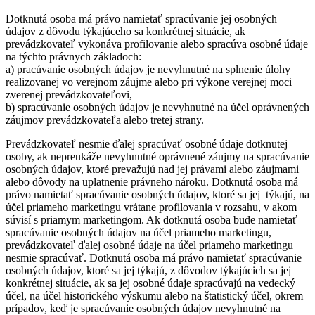
Dotknutá osoba má právo namietať spracúvanie jej osobných
údajov z dôvodu týkajúceho sa konkrétnej situácie, ak
prevádzkovateľ vykonáva profilovanie alebo spracúva osobné údaje
na týchto právnych základoch:
a) pracúvanie osobných údajov je nevyhnutné na splnenie úlohy
realizovanej vo verejnom záujme alebo pri výkone verejnej moci
zverenej prevádzkovateľovi,
b) spracúvanie osobných údajov je nevyhnutné na účel oprávnených
záujmov prevádzkovateľa alebo tretej strany.
Prevádzkovateľ nesmie ďalej spracúvať osobné údaje dotknutej
osoby, ak nepreukáže nevyhnutné oprávnené záujmy na spracúvanie
osobných údajov, ktoré prevažujú nad jej právami alebo záujmami
alebo dôvody na uplatnenie právneho nároku. Dotknutá osoba má
právo namietať spracúvanie osobných údajov, ktoré sa jej týkajú, na
účel priameho marketingu vrátane profilovania v rozsahu, v akom
súvisí s priamym marketingom. Ak dotknutá osoba bude namietať
spracúvanie osobných údajov na účel priameho marketingu,
prevádzkovateľ ďalej osobné údaje na účel priameho marketingu
nesmie spracúvať. Dotknutá osoba má právo namietať spracúvanie
osobných údajov, ktoré sa jej týkajú, z dôvodov týkajúcich sa jej
konkrétnej situácie, ak sa jej osobné údaje spracúvajú na vedecký
účel, na účel historického výskumu alebo na štatistický účel, okrem
prípadov, keď je spracúvanie osobných údajov nevyhnutné na