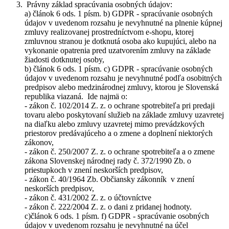
Právny základ spracúvania osobných údajov:
a) článok 6 ods. 1 písm. b) GDPR - spracúvanie osobných
údajov v uvedenom rozsahu je nevyhnutné na plnenie kúpnej
zmluvy realizovanej prostredníctvom e-shopu, ktorej
zmluvnou stranou je dotknutá osoba ako kupujúci, alebo na
vykonanie opatrenia pred uzatvorením zmluvy na základe
žiadosti dotknutej osoby,
b) článok 6 ods. 1 písm. c) GDPR - spracúvanie osobných
údajov v uvedenom rozsahu je nevyhnutné podľa osobitných
predpisov alebo medzinárodnej zmluvy, ktorou je Slovenská
republika viazaná. Ide najmä o:
- zákon č. 102/2014 Z. z. o ochrane spotrebiteľa pri predaji
tovaru alebo poskytovaní služieb na základe zmluvy uzavretej
na diaľku alebo zmluvy uzavretej mimo prevádzkových
priestorov predávajúceho a o zmene a doplnení niektorých
zákonov,
- zákon č. 250/2007 Z. z. o ochrane spotrebiteľa a o zmene
zákona Slovenskej národnej rady č. 372/1990 Zb. o
priestupkoch v znení neskorších predpisov,
- zákon č. 40/1964 Zb. Občiansky zákonník v znení
neskorších predpisov,
- zákon č. 431/2002 Z. z. o účtovníctve
- zákon č. 222/2004 Z. z. o dani z pridanej hodnoty.
c)článok 6 ods. 1 písm. f) GDPR - spracúvanie osobných
údajov v uvedenom rozsahu je nevyhnutné na účel