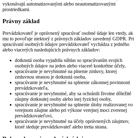
vykonávajú automatizovanými alebo neautomatizovanými
prostriedkami.
Právny základ
Prevádzkovateľ je oprávnený spracúvať osobné údaje len vtedy, ak
mu to povoľuje niektorý z právnych základov zavedený GDPR. Pri
spracúvaní osobných údajov prevádzkovateľ vychádza z jedného
alebo viacerých nasledujúcich právnych základov:
dotknutá osoba vyjadrila súhlas so spracúvaním svojich
osobných údajov na jeden alebo viaceré konkrétne účely,
spracúvanie je nevyhnutné na plnenie zmluvy, ktorej
zmluvnou stranou je dotknutá osoba,
spracúvanie je nevyhnutné na splnenie zákonnej povinnosti
prevádzkovateľa,
spracúvanie je nevyhnutné, aby sa ochránili životne dôležité
záujmy dotknutej osoby alebo inej fyzickej osoby,
spracúvanie je nevyhnutné na splnenie úlohy realizovanej vo
verejnom záujme alebo pri výkone verejnej moci zverenej
prevádzkovateľovi,
spracúvanie je nevyhnutné na účely oprávnených záujmov,
ktoré sleduje prevádzkovateľ alebo tretia strana.