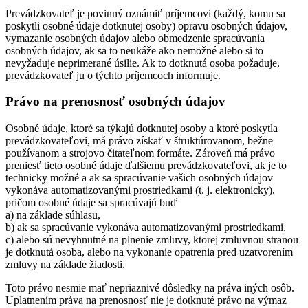
Prevádzkovateľ je povinný oznámiť príjemcovi (každý, komu sa
poskytli osobné údaje dotknutej osoby) opravu osobných údajov,
vymazanie osobných údajov alebo obmedzenie spracúvania
osobných údajov, ak sa to neukáže ako nemožné alebo si to
nevyžaduje neprimerané úsilie. Ak to dotknutá osoba požaduje,
prevádzkovateľ ju o týchto príjemcoch informuje.
Právo na prenosnosť osobných údajov
Osobné údaje, ktoré sa týkajú dotknutej osoby a ktoré poskytla
prevádzkovateľovi, má právo získať v štruktúrovanom, bežne
používanom a strojovo čitateľnom formáte. Zároveň má právo
preniesť tieto osobné údaje ďalšiemu prevádzkovateľovi, ak je to
technicky možné a ak sa spracúvanie vašich osobných údajov
vykonáva automatizovanými prostriedkami (t. j. elektronicky),
pričom osobné údaje sa spracúvajú buď
a) na základe súhlasu,
b) ak sa spracúvanie vykonáva automatizovanými prostriedkami,
c) alebo sú nevyhnutné na plnenie zmluvy, ktorej zmluvnou stranou
je dotknutá osoba, alebo na vykonanie opatrenia pred uzatvorením
zmluvy na základe žiadosti.
Toto právo nesmie mať nepriaznivé dôsledky na práva iných osôb.
Uplatnením práva na prenosnosť nie je dotknuté právo na výmaz