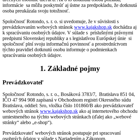
informácie sa môžu poskytnúť aj ústne za predpokladu, že dotknutá
osoba preukázala svoju totožnosť.
Spoločnosť Rotondo, s. r. o. si uvedomuje, že v súvislosti s
prevádzkovaním webových stránok
www.kajakshop.sk
dochádza aj
k spracúvaniu osobných údajov. V súlade s príslušnými právnymi
predpismi Slovenskej republiky a s legislatívou Európskej únie si
spoločnosť plní svoju informačnú povinnosť a prostredníctvom
týchto pravidiel dotknutú osobu informuje o podmienkach
spracúvania osobných údajov.
1. Základné pojmy
Prevádzkovateľ
Spoločnosť Rotondo, s. r. o., Bosáková 3783/7, Bratislava 851 04,
IČO 47 994 908 zapísaná v Obchodnom registri Okresného súdu
Bratislava, oddiel: Sro, vložka číslo 101860/B ako prevádzkovateľ
webových stránok
www.kajakshop.sk
ako aj internetového obchodu
umiestneného na týchto webových stránkach (ďalej ako „webové
stránky“ alebo „e-shop“).
Prevádzkovateľ webových stránok postupuje pri spracovaní
osobných údajov v súlade s Nariadením a Zákonom.