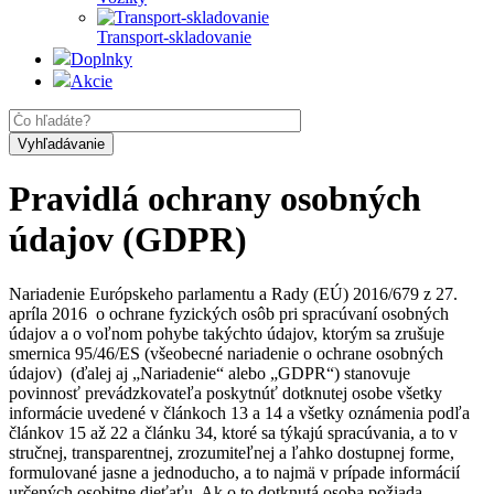
Transport-skladovanie
Doplnky
Akcie
Pravidlá ochrany osobných
údajov (GDPR)
Nariadenie Európskeho parlamentu a Rady (EÚ) 2016/679 z 27.
apríla 2016 o ochrane fyzických osôb pri spracúvaní osobných
údajov a o voľnom pohybe takýchto údajov, ktorým sa zrušuje
smernica 95/46/ES (všeobecné nariadenie o ochrane osobných
údajov) (ďalej aj „Nariadenie“ alebo „GDPR“) stanovuje
povinnosť prevádzkovateľa poskytnúť dotknutej osobe všetky
informácie uvedené v článkoch 13 a 14 a všetky oznámenia podľa
článkov 15 až 22 a článku 34, ktoré sa týkajú spracúvania, a to v
stručnej, transparentnej, zrozumiteľnej a ľahko dostupnej forme,
formulované jasne a jednoducho, a to najmä v prípade informácií
určených osobitne dieťaťu. Ak o to dotknutá osoba požiada,