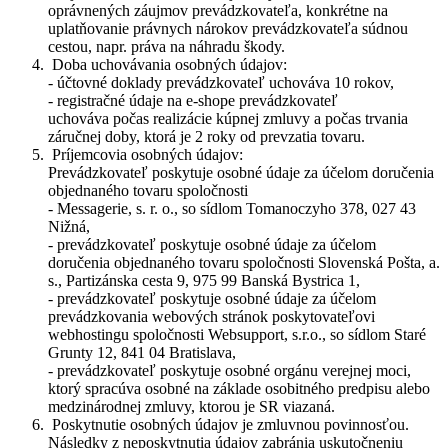
oprávnených záujmov prevádzkovateľa, konkrétne na
uplatňovanie právnych nárokov prevádzkovateľa súdnou
cestou, napr. práva na náhradu škody.
Doba uchovávania osobných údajov:
- účtovné doklady prevádzkovateľ uchováva 10 rokov,
- registračné údaje na e-shope prevádzkovateľ
uchováva počas realizácie kúpnej zmluvy a počas trvania
záručnej doby, ktorá je 2 roky od prevzatia tovaru.
Príjemcovia osobných údajov:
Prevádzkovateľ poskytuje osobné údaje za účelom doručenia
objednaného tovaru spoločnosti
- Messagerie, s. r. o., so sídlom Tomanoczyho 378, 027 43
Nižná,
- prevádzkovateľ poskytuje osobné údaje za účelom
doručenia objednaného tovaru spoločnosti Slovenská Pošta, a.
s., Partizánska cesta 9, 975 99 Banská Bystrica 1,
- prevádzkovateľ poskytuje osobné údaje za účelom
prevádzkovania webových stránok poskytovateľovi
webhostingu spoločnosti Websupport, s.r.o., so sídlom Staré
Grunty 12, 841 04 Bratislava,
- prevádzkovateľ poskytuje osobné orgánu verejnej moci,
ktorý spracúva osobné na základe osobitného predpisu alebo
medzinárodnej zmluvy, ktorou je SR viazaná.
Poskytnutie osobných údajov je zmluvnou povinnosťou.
Následky z neposkytnutia údajov zabránia uskutočneniu