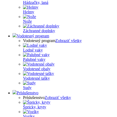
Hádzačky, laná
Helmy
Nože
Záchranné doplnky
Vodotesný program
Vodotesný program
Zobraziť všetky
Lodné vaky
Palubné vaky
Vodotesné obaly
Vodotesné tašky
Sudy
Príslušenstvo
Príslušenstvo
Zobraziť všetky
Špricky, kryty
Vozíky