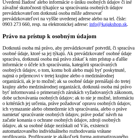
Uvedenú žiadosť alebo informácie o úniku osobných údajov či iné
závažné skutočnosti týkajúce sa spracúvania osobných údajov
prevádzkovateľom dotknutá osoba môže adresovať
prevádzkovateľovi na vyššie uvedenej adrese alebo na tel. čísle:
0903 273 660, resp. na elektronickej adrese:
info@kajakshop.sk
.
Právo na prístup k osobným údajom
Dotknutá osoba má právo, aby prevádzkovateľ potvrdil, či spracúva
osobné údaje, ktoré sa jej týkajú. Ak prevádzkovateľ osobné údaje
spracúva, dotknutá osoba má právo získať k nim prístup a ďalšie
informácie o účele ich spracúvania, kategórii spracúvaných
osobných údajov, o tom, komu boli alebo majú byť poskytnuté,
najmä o príjemcovi v tretej krajine alebo o medzinárodnej
organizácii, ak je to možné; ak sa osobné údaje prenášajú do tretej
krajiny alebo medzinárodnej organizácii, dotknutá osoba má právo
byť informovaná o primeraných zárukách vyžadovaných zákonom,
dobe uchovávania osobných údajov; ak to nie je možné, informáciu
o kritériách jej určenia, práve požadovať opravu osobných údajov,
ich vymazanie alebo obmedzenie ich spracúvania, alebo o práve
namietať spracúvanie osobných údajov, práve podať návrh na
začatie konania o ochrane osobných údajov, zdroji osobných
údajov, ak sa osobné údaje nezískali od Vás, existencii
automatizovaného individuálneho rozhodovania vrátane
profilovania. Profilovanie je akákoľvek forma automatizovaného