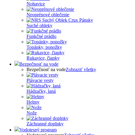
Nohavice
Neoprénové oblečenie
Suché obleky
Funkčné prádlo
Topánky, ponožky
Rukavice, čiapky
Bezpečnosť na vode
Bezpečnosť na vode
Zobraziť všetky
Plávacie vesty
Hádzačky, laná
Helmy
Nože
Záchranné doplnky
Vodotesný program