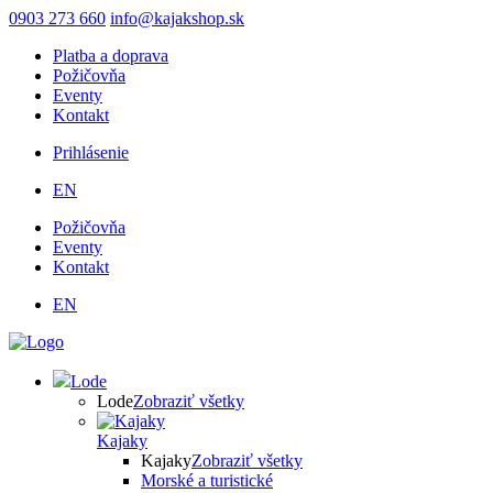
Skočiť
0903 273 660
info@kajakshop.sk
na
Platba a doprava
hlavný
Požičovňa
obsah
Eventy
Kontakt
Prihlásenie
Používateľské
EN
menu
Požičovňa
Eventy
Kontakt
EN
Lode
Lode
Zobraziť všetky
Kajaky
Kajaky
Zobraziť všetky
Morské a turistické