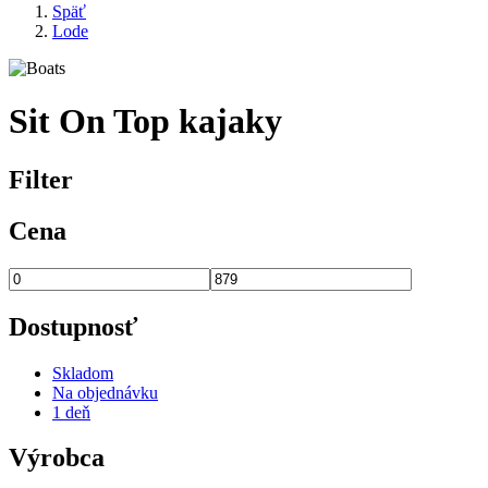
Späť
Lode
Omrvinka
Sit On Top kajaky
Filter
Cena
Dostupnosť
Skladom
Na objednávku
1 deň
Výrobca