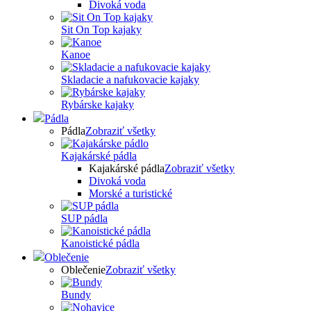
Divoká voda
Sit On Top kajaky
Kanoe
Skladacie a nafukovacie kajaky
Rybárske kajaky
Pádla
Pádla
Zobraziť všetky
Kajakárské pádla
Kajakárské pádla
Zobraziť všetky
Divoká voda
Morské a turistické
SUP pádla
Kanoistické pádla
Oblečenie
Oblečenie
Zobraziť všetky
Bundy