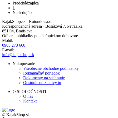
Previous
Predchádzajúca
page
Aktuálna
1
Pagination
stránka
Ďalšia
Nasledujúce
strana
KajakShop.sk - Rotondo s.r.o.
Korešpondenčná adresa - Bosáková 7, Petržalka
851 04, Bratislava
Odber a obhliadky po telefonickom dohovore.
Mobil:
0903 273 660
E-mail:
info@kajakshop.sk
Nakupovanie
Všeobecné obchodné podmienky
Reklamačný poriadok
Dokumenty na stiahnutie
Odstúpiť od zmluvy tu
O SPOLOČNOSTI
O nás
Kontakt
© KajakShop.sk