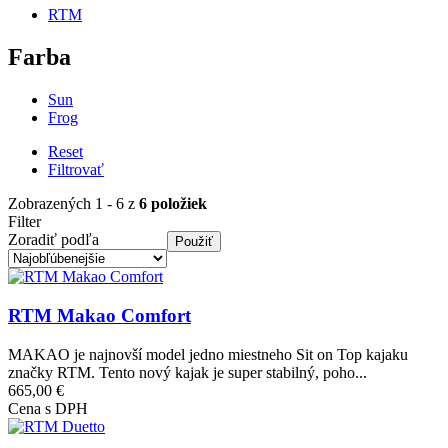
RTM
Farba
Sun
Frog
Reset
Filtrovať
Zobrazených 1 - 6 z
6 položiek
Filter
Zoradiť podľa
Obrázok
RTM Makao Comfort
MAKAO je najnovší model jedno miestneho Sit on Top kajaku
značky RTM. Tento nový kajak je super stabilný, poho...
665,00 €
Cena s DPH
Obrázok