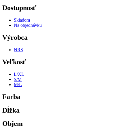
Dostupnosť
Skladom
Na objednávku
Výrobca
NRS
Veľkosť
L/XL
S/M
M/L
Farba
Dĺžka
Objem