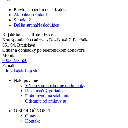
Previous page
Predchádzajúca
Aktuálna stránka
1
Stránka
2
Ďalšia strana
Nasledujúca
KajakShop.sk - Rotondo s.r.o.
Korešpondenčná adresa - Bosáková 7, Petržalka
851 04, Bratislava
Odber a obhliadky po telefonickom dohovore.
Mobil:
0903 273 660
E-mail:
info@kajakshop.sk
Nakupovanie
Všeobecné obchodné podmienky
Reklamačný poriadok
Dokumenty na stiahnutie
Odstúpiť od zmluvy tu
O SPOLOČNOSTI
O nás
Kontakt