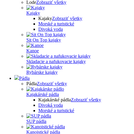
Lode
Zobraziť všetky
Kajaky
Kajaky
Zobraziť všetky
Morské a turistické
Divoká voda
Sit On Top kajaky
Kanoe
Skladacie a nafukovacie kajaky
Rybárske kajaky
Pádla
Pádla
Zobraziť všetky
Kajakárské pádla
Kajakárské pádla
Zobraziť všetky
Divoká voda
Morské a turistické
SUP pádla
Kanoistické pádla