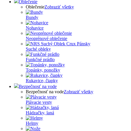
Oblečenie
Oblečenie
Zobraziť všetky
Bundy
Nohavice
Neoprénové oblečenie
Suché obleky
Funkčné prádlo
Topánky, ponožky
Rukavice, čiapky
Bezpečnosť na vode
Bezpečnosť na vode
Zobraziť všetky
Plávacie vesty
Hádzačky, laná
Helmy