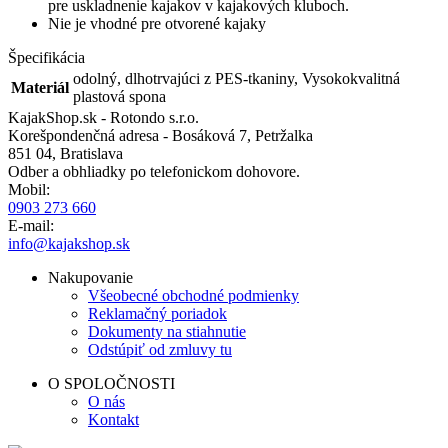
pre uskladnenie kajakov v kajakových kluboch.
Nie je vhodné pre otvorené kajaky
Špecifikácia
odolný, dlhotrvajúci z PES-tkaniny, Vysokokvalitná
Materiál
plastová spona
KajakShop.sk - Rotondo s.r.o.
Korešpondenčná adresa - Bosáková 7, Petržalka
851 04, Bratislava
Odber a obhliadky po telefonickom dohovore.
Mobil:
0903 273 660
E-mail:
info@kajakshop.sk
Nakupovanie
Všeobecné obchodné podmienky
Reklamačný poriadok
Dokumenty na stiahnutie
Odstúpiť od zmluvy tu
O SPOLOČNOSTI
O nás
Kontakt