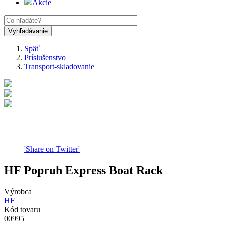
Akcie
Späť
Príslušenstvo
Omrvinka
Transport-skladovanie
'Share on Twitter'
HF Popruh Express Boat Rack
Výrobca
HF
Kód tovaru
00995