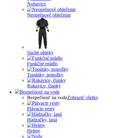
Nohavice
Neoprénové oblečenie
Suché obleky
Funkčné prádlo
Topánky, ponožky
Rukavice, čiapky
Bezpečnosť na vode
Bezpečnosť na vode
Zobraziť všetky
Plávacie vesty
Hádzačky, laná
Helmy