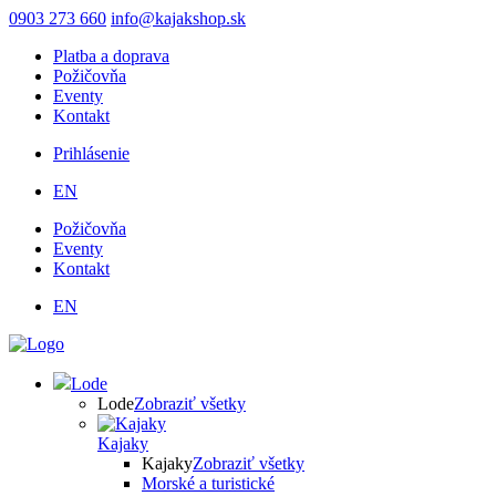
Skočiť
0903 273 660
info@kajakshop.sk
na
Platba a doprava
hlavný
Požičovňa
obsah
Eventy
Kontakt
Prihlásenie
Používateľské
EN
menu
Požičovňa
Eventy
Kontakt
EN
Lode
Lode
Zobraziť všetky
Kajaky
Kajaky
Zobraziť všetky
Morské a turistické