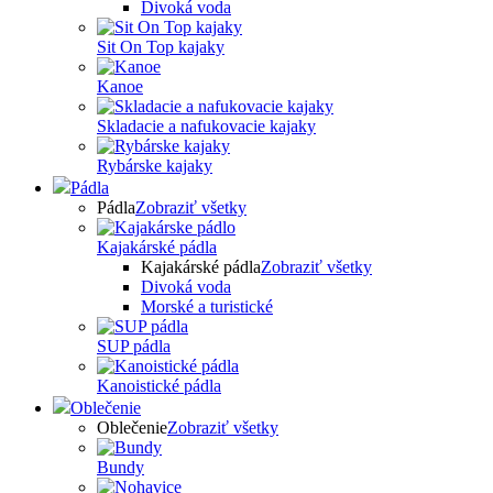
Divoká voda
Sit On Top kajaky
Kanoe
Skladacie a nafukovacie kajaky
Rybárske kajaky
Pádla
Pádla
Zobraziť všetky
Kajakárské pádla
Kajakárské pádla
Zobraziť všetky
Divoká voda
Morské a turistické
SUP pádla
Kanoistické pádla
Oblečenie
Oblečenie
Zobraziť všetky
Bundy