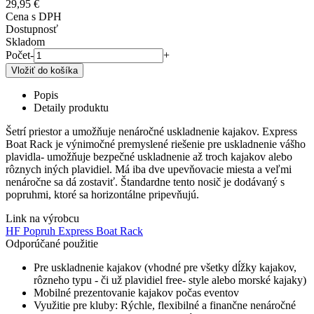
29,95 €
Cena s DPH
Dostupnosť
Skladom
Počet
-
+
Popis
Detaily produktu
Šetrí priestor a umožňuje nenáročné uskladnenie kajakov. Express
Boat Rack je výnimočné premyslené riešenie pre uskladnenie vášho
plavidla- umožňuje bezpečné uskladnenie až troch kajakov alebo
rôznych iných plavidiel. Má iba dve upevňovacie miesta a veľmi
nenáročne sa dá zostaviť. Štandardne tento nosič je dodávaný s
popruhmi, ktoré sa horizontálne pripevňujú.
Link na výrobcu
HF Popruh Express Boat Rack
Odporúčané použitie
Pre uskladnenie kajakov (vhodné pre všetky dĺžky kajakov,
rôzneho typu - či už plavidiel free- style alebo morské kajaky)
Mobilné prezentovanie kajakov počas eventov
Využitie pre kluby: Rýchle, flexibilné a finančne nenáročné