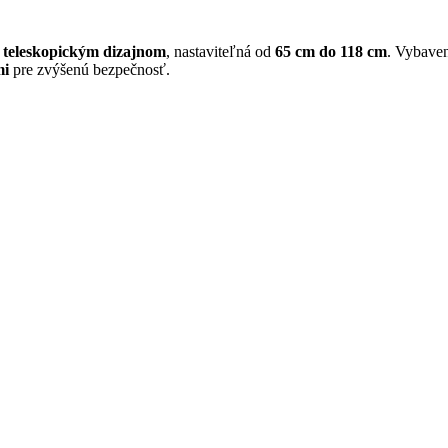
teleskopickým dizajnom
, nastaviteľná od
65 cm do 118 cm
. Vybave
mi
pre zvýšenú bezpečnosť.