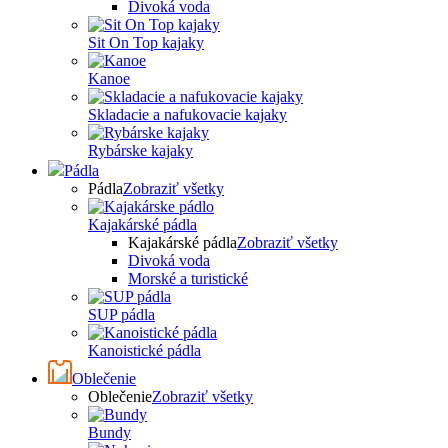
Divoká voda
Sit On Top kajaky
Kanoe
Skladacie a nafukovacie kajaky
Rybárske kajaky
Pádla
Pádla
Zobraziť všetky
Kajakárské pádla
Kajakárské pádla
Zobraziť všetky
Divoká voda
Morské a turistické
SUP pádla
Kanoistické pádla
Oblečenie
Oblečenie
Zobraziť všetky
Bundy