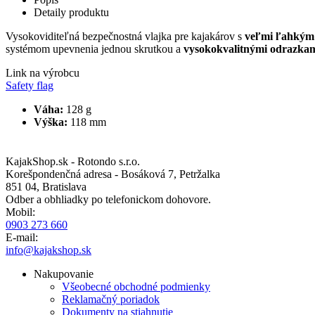
Detaily produktu
Vysokoviditeľná bezpečnostná vlajka pre kajakárov s
veľmi ľahkým 
systémom upevnenia jednou skrutkou a
vysokokvalitnými odrazka
Link na výrobcu
Safety flag
Váha:
128 g
Výška:
118 mm
KajakShop.sk - Rotondo s.r.o.
Korešpondenčná adresa - Bosáková 7, Petržalka
851 04, Bratislava
Odber a obhliadky po telefonickom dohovore.
Mobil:
0903 273 660
E-mail:
info@kajakshop.sk
Nakupovanie
Všeobecné obchodné podmienky
Reklamačný poriadok
Dokumenty na stiahnutie