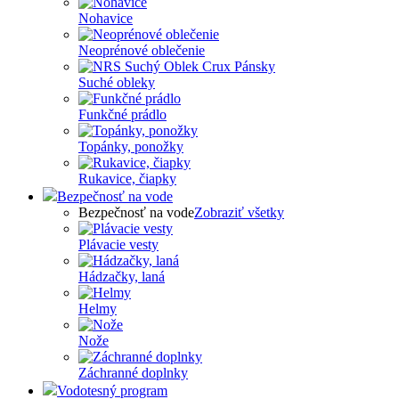
Nohavice
Neoprénové oblečenie
Suché obleky
Funkčné prádlo
Topánky, ponožky
Rukavice, čiapky
Bezpečnosť na vode
Bezpečnosť na vode
Zobraziť všetky
Plávacie vesty
Hádzačky, laná
Helmy
Nože
Záchranné doplnky
Vodotesný program