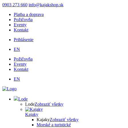
Skočiť
0903 273 660
info@kajakshop.sk
na
Platba a doprava
hlavný
Požičovňa
obsah
Eventy
Kontakt
Prihlásenie
Používateľské
EN
menu
Požičovňa
Eventy
Kontakt
EN
Lode
Lode
Zobraziť všetky
Kajaky
Kajaky
Zobraziť všetky
Morské a turistické