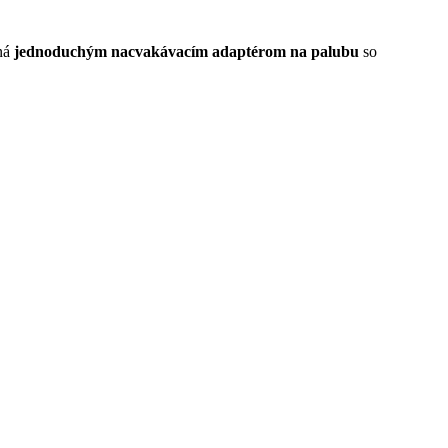
ná
jednoduchým nacvakávacím adaptérom na palubu
so