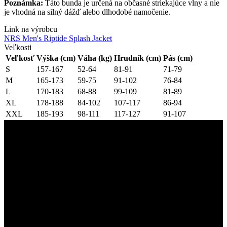
Poznámka:
Táto bunda je určená na občasné striekajúce vlny a nie
je vhodná na silný dážď alebo dlhodobé namočenie.
Link na výrobcu
NRS Men's Riptide Splash Jacket
Veľkosti
Veľkosť
Výška (cm)
Váha (kg)
Hrudník (cm)
Pás (cm)
S
157-167
52-64
81-91
71-79
M
165-173
59-75
91-102
76-84
L
170-183
68-88
99-109
81-89
XL
178-188
84-102
107-117
86-94
XXL
185-193
98-111
117-127
91-107