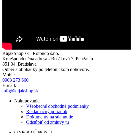
KajakShop.sk - Rotondo s.r.o.
Korešpondenčná adresa - Bosáková 7, Petržalka
851 04, Bratislava
Odber a obhliadky po telefonickom dohovore.
Mobil:
0903 273 660
E-mail:
info@kajakshop.sk
Nakupovanie
Všeobecné obchodné podmienky
Reklamačný poriadok
Dokumenty na stiahnutie
Odstúpiť od zmluvy tu
O SPOLOČNOSTI