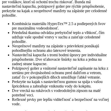
pre vodákov, ktorí sú ochotní trochu riskovať. Bunda má
nastaviteľnú kapucňu, polzipsový golier pre rýchle prispôsobenie,
prekrytie na kajak a neoprénové manžety na zápästie pre celodenné
pohodlie.
Kombinácia materiálu HyproTex™ 2.5 a podlepených švov
pre maximálnu vodeodolnosť.
Priedušná tkanina odvádza prebytočné teplo a vlhkosť, čím
udržuje vaše spodné vrstvy v suchu a zaisťuje celodenné
pohodlie.
Neoprénové manžety na zápästie s prievlekmi ponúkajú
pohodlnejšiu ochranu ako latexové tesnenia.
Nastaviteľná kapucňa s tromi bodmi úpravy pre individuálne
prispôsobenie. Dve sťahovacie šnúrky na krku a jedna na
zadnej strane kapucne.
Polzipsový golier a vnútorné nastaviteľné zapínanie na krku z
uretánu pre dvojnásobnú ochranu pred dažďom a vetrom,
zatiaľ čo v pokojnejších dňoch umožňuje ľahké vetranie.
Prekrytie na kajak s nastaviteľnou gumou sa spája s vašou
špricdekou a zabraňuje vniknutiu vody do kokpitu.
Dve vrecká na rukávoch s vodeodolným zipsom na malé
potrebné veci.
Reflexné prvky pre lepšiu viditeľnosť a bezpečnosť na voľnej
vode.