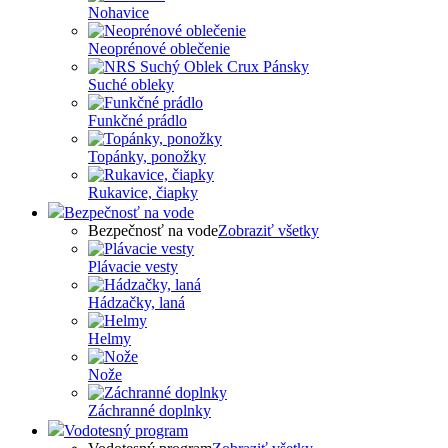
Nohavice
Neoprénové oblečenie
Suché obleky
Funkčné prádlo
Topánky, ponožky
Rukavice, čiapky
Bezpečnosť na vode
Bezpečnosť na vode
Zobraziť všetky
Plávacie vesty
Hádzačky, laná
Helmy
Nože
Záchranné doplnky
Vodotesný program