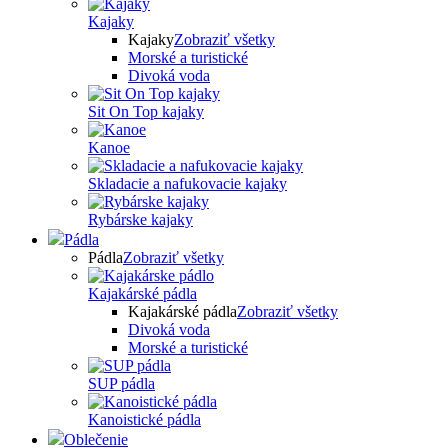
Kajaky
Kajaky
Zobraziť všetky
Morské a turistické
Divoká voda
Sit On Top kajaky
Kanoe
Skladacie a nafukovacie kajaky
Rybárske kajaky
Pádla
Pádla
Zobraziť všetky
Kajakárské pádla
Kajakárské pádla
Zobraziť všetky
Divoká voda
Morské a turistické
SUP pádla
Kanoistické pádla
Oblečenie