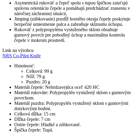
Asymetrická rukoväť a čepeľ spolu s tupou špičkou zaisťujú
správnu orientáciu čepele a pomáhajú predchádzať zraneniu v
náročnej záchrannej situácii.
Jimping (zúbkovanie) pozdĺž horného okraja čepele poskytuje
bezpečné umiestnenie palca a zabraňuje skĺznutiu úchopu.
Rukoväť z polypropylénu vystuženého sklom obsahuje
gumový povrch pre pohodlný úchop a maximálnu kontrolu
čepele v mokrom prostredí.
Link na výrobcu
NRS Co-Pilot Knife
Hmotnosť:
Celková: 99 g
Nôž: 79 g
Puzdro: 20 g
Materiál čepele: Nehrdzavejúca oceľ 420 HC
Materiál rukoväte: Polypropylén vystužený sklom s gumovým
povrchom.
Materiál puzdra: Polypropylén vystužený sklom s gumovými
dotykovými bodmi.
Celková dĺžka: 15 cm
Dĺžka čepele: 7 cm
Ostrie čepele: Hladké a zúbkované.
Špička čepele: Tupá.