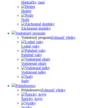
Hádzačky, laná
Helmy
Nože
Záchranné doplnky
Vodotesný program
Vodotesný program
Zobraziť všetky
Lodné vaky
Palubné vaky
Vodotesné obaly
Vodotesné tašky
Sudy
Príslušenstvo
Príslušenstvo
Zobraziť všetky
Špricky, kryty
Vozíky