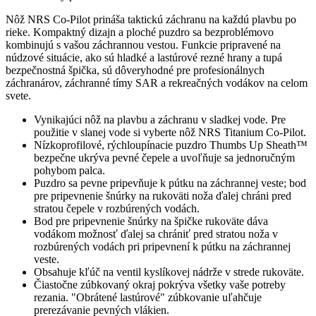
Nôž NRS Co-Pilot prináša taktickú záchranu na každú plavbu po
rieke. Kompaktný dizajn a ploché puzdro sa bezproblémovo
kombinujú s vašou záchrannou vestou. Funkcie pripravené na
núdzové situácie, ako sú hladké a lastúrové rezné hrany a tupá
bezpečnostná špička, sú dôveryhodné pre profesionálnych
záchranárov, záchranné tímy SAR a rekreačných vodákov na celom
svete.
Vynikajúci nôž na plavbu a záchranu v sladkej vode. Pre
použitie v slanej vode si vyberte nôž NRS Titanium Co-Pilot.
Nízkoprofilové, rýchloupínacie puzdro Thumbs Up Sheath™
bezpečne ukrýva pevné čepele a uvoľňuje sa jednoručným
pohybom palca.
Puzdro sa pevne pripevňuje k pútku na záchrannej veste; bod
pre pripevnenie šnúrky na rukoväti noža ďalej chráni pred
stratou čepele v rozbúrených vodách.
Bod pre pripevnenie šnúrky na špičke rukoväte dáva
vodákom možnosť ďalej sa chrániť pred stratou noža v
rozbúrených vodách pri pripevnení k pútku na záchrannej
veste.
Obsahuje kľúč na ventil kyslíkovej nádrže v strede rukoväte.
Čiastočne zúbkovaný okraj pokrýva všetky vaše potreby
rezania. "Obrátené lastúrové" zúbkovanie uľahčuje
prerezávanie pevných vlákien.