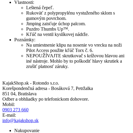
Vlastnosti:
Leštená čepeľ.
Rukoväť z polypropylénu vystuženého sklom s
gumovým povrchom.
Jimping zaisťuje úchop palcom.
Puzdro Thumbs Up™.
Kľúč na ventil kyslíkovej nádrže.
Poznámky:
Na umiestnenie klipu na nosenie vo vrecku na noži
Pilot Access použite kľúč Torx č. 6.
NEPOUŽÍVAJTE skrutkovač s krížovou hlavou ani
iné nástroje. Mohlo by to poškodiť hlavy skrutiek a
zrušiť platnosť záruky.
KajakShop.sk - Rotondo s.r.o.
Korešpondenčná adresa - Bosáková 7, Petržalka
851 04, Bratislava
Odber a obhliadky po telefonickom dohovore.
Mobil:
0903 273 660
E-mail:
info@kajakshop.sk
Nakupovanie