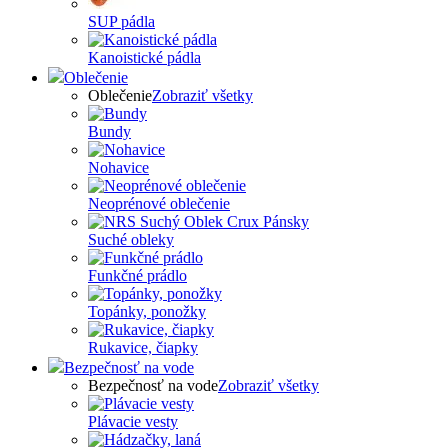
SUP pádla
Kanoistické pádla
Oblečenie
Oblečenie
Zobraziť všetky
Bundy
Nohavice
Neoprénové oblečenie
Suché obleky
Funkčné prádlo
Topánky, ponožky
Rukavice, čiapky
Bezpečnosť na vode
Bezpečnosť na vode
Zobraziť všetky
Plávacie vesty