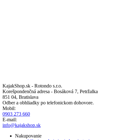
KajakShop.sk - Rotondo s.r.o.
Korešpondenčná adresa - Bosáková 7, Petržalka
851 04, Bratislava
Odber a obhliadky po telefonickom dohovore.
Mobil:
0903 273 660
E-mail:
info@kajakshop.sk
Nakupovanie