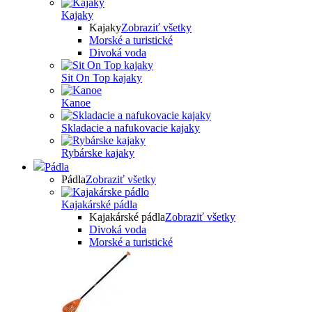
Kajaky
Kajaky
Zobraziť všetky
Morské a turistické
Divoká voda
Sit On Top kajaky
Kanoe
Skladacie a nafukovacie kajaky
Rybárske kajaky
Pádla
Pádla
Zobraziť všetky
Kajakárské pádla
Kajakárské pádla
Zobraziť všetky
Divoká voda
Morské a turistické