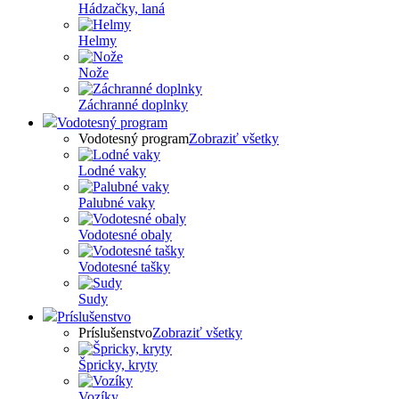
Hádzačky, laná
Helmy
Nože
Záchranné doplnky
Vodotesný program
Vodotesný program
Zobraziť všetky
Lodné vaky
Palubné vaky
Vodotesné obaly
Vodotesné tašky
Sudy
Príslušenstvo
Príslušenstvo
Zobraziť všetky
Špricky, kryty
Vozíky