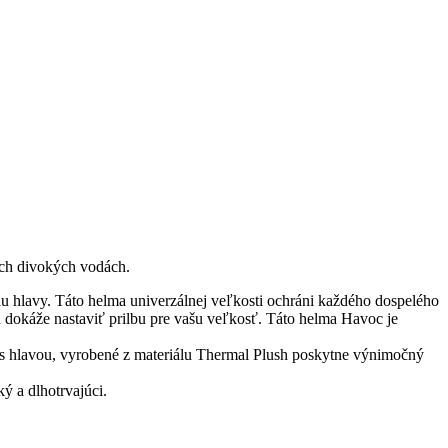
ych divokých vodách.
 hlavy. Táto helma univerzálnej veľkosti ochráni každého dospelého
a dokáže nastaviť prilbu pre vašu veľkosť. Táto helma Havoc je
 s hlavou, vyrobené z materiálu Thermal Plush poskytne výnimočný
ý a dlhotrvajúci.