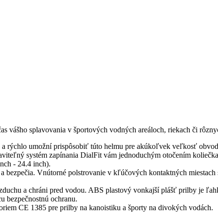
čas vášho splavovania v športových vodných areáloch, riekach či rôzn
 a rýchlo umožní prispôsobiť túto helmu pre akúkoľvek veľkosť obvodu
staviteľný systém zapínania DialFit vám jednoduchým otočením koliečk
ch - 24.4 inch).
 a bezpečia. Vnútorné polstrovanie v kľúčových kontaktných miestach
uchu a chráni pred vodou. ABS plastový vonkajší plášť prilby je ľahk
cu bezpečnostnú ochranu.
oriem CE 1385 pre prilby na kanoistiku a športy na divokých vodách.