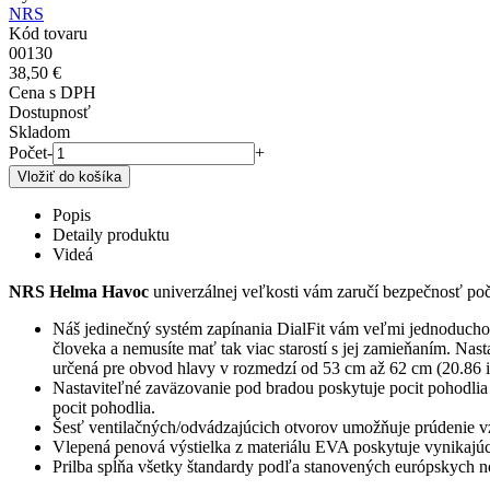
NRS
Kód tovaru
00130
38,50 €
Cena s DPH
Dostupnosť
Skladom
Počet
-
+
Popis
Detaily produktu
Videá
NRS Helma Havoc
univerzálnej veľkosti vám zaručí bezpečnosť po
Náš jedinečný systém zapínania DialFit vám veľmi jednoducho
človeka a nemusíte mať tak viac starostí s jej zamieňaním. Na
určená pre obvod hlavy v rozmedzí od 53 cm až 62 cm (20.86 in
Nastaviteľné zaväzovanie pod bradou poskytuje pocit pohodlia
pocit pohodlia.
Šesť ventilačných/odvádzajúcich otvorov umožňuje prúdenie vzd
Vlepená penová výstielka z materiálu EVA poskytuje vynikajú
Prilba spĺňa všetky štandardy podľa stanovených európskych n