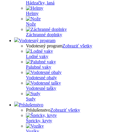
Hádzačky, laná
Helmy
Nože
Záchranné doplnky
Vodotesný program
Vodotesný program
Zobraziť všetky
Lodné vaky
Palubné vaky
Vodotesné obaly
Vodotesné tašky
Sudy
Príslušenstvo
Príslušenstvo
Zobraziť všetky
Špricky, kryty
Vozíky