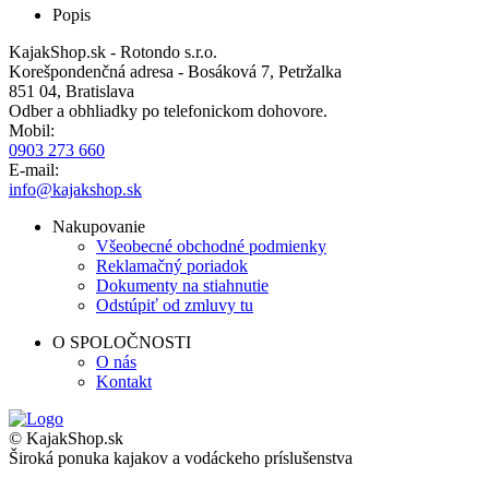
Popis
KajakShop.sk - Rotondo s.r.o.
Korešpondenčná adresa - Bosáková 7, Petržalka
851 04, Bratislava
Odber a obhliadky po telefonickom dohovore.
Mobil:
0903 273 660
E-mail:
info@kajakshop.sk
Nakupovanie
Všeobecné obchodné podmienky
Reklamačný poriadok
Dokumenty na stiahnutie
Odstúpiť od zmluvy tu
O SPOLOČNOSTI
O nás
Kontakt
© KajakShop.sk
Široká ponuka kajakov a vodáckeho príslušenstva