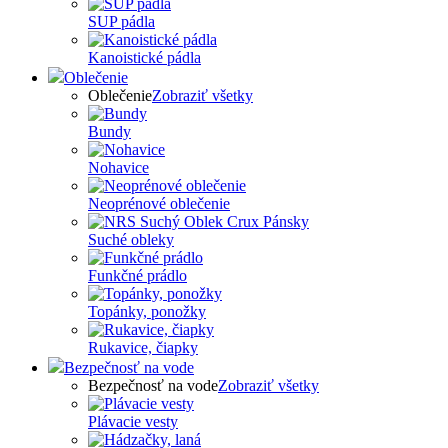
SUP pádla
Kanoistické pádla
Oblečenie
Oblečenie
Zobraziť všetky
Bundy
Nohavice
Neoprénové oblečenie
Suché obleky
Funkčné prádlo
Topánky, ponožky
Rukavice, čiapky
Bezpečnosť na vode
Bezpečnosť na vode
Zobraziť všetky
Plávacie vesty