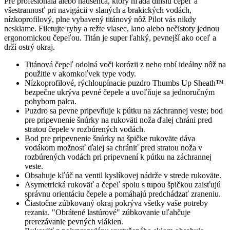
Pre profesionála alebo nadšenca, ktorý hľadá dlhšiu čepeľ a
všestrannosť pri navigácii v slaných a brakických vodách,
nízkoprofilový, plne vybavený titánový nôž Pilot vás nikdy
nesklame. Filetujte ryby a režte vlasec, lano alebo nečistoty jednou
ergonomickou čepeľou. Titán je super ľahký, pevnejší ako oceľ a
drží ostrý okraj.
Titánová čepeľ odolná voči korózii z neho robí ideálny nôž na
použitie v akomkoľvek type vody.
Nízkoprofilové, rýchloupínacie puzdro Thumbs Up Sheath™
bezpečne ukrýva pevné čepele a uvoľňuje sa jednoručným
pohybom palca.
Puzdro sa pevne pripevňuje k pútku na záchrannej veste; bod
pre pripevnenie šnúrky na rukoväti noža ďalej chráni pred
stratou čepele v rozbúrených vodách.
Bod pre pripevnenie šnúrky na špičke rukoväte dáva
vodákom možnosť ďalej sa chrániť pred stratou noža v
rozbúrených vodách pri pripevnení k pútku na záchrannej
veste.
Obsahuje kľúč na ventil kyslíkovej nádrže v strede rukoväte.
Asymetrická rukoväť a čepeľ spolu s tupou špičkou zaisťujú
správnu orientáciu čepele a pomáhajú predchádzať zraneniu.
Čiastočne zúbkovaný okraj pokrýva všetky vaše potreby
rezania. "Obrátené lastúrové" zúbkovanie uľahčuje
prerezávanie pevných vlákien.