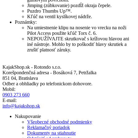
Jimping (zúbkovanie) pozdĺž okraja čepele.
Puzdro Thumbs Up™.
Kľúč na ventil kyslíkovej nádrže.
Poznámky:
Na umiestnenie klipu na nosenie vo vrecku na noži
Pilot Access použite kľúč Torx č. 6.
NEPOUŽÍVAJTE skrutkovač s krížovou hlavou ani
iné nástroje. Mohlo by to poškodiť hlavy skrutiek a
zrušiť platnosť záruky.
KajakShop.sk - Rotondo s.r.o.
Korešpondenčná adresa - Bosáková 7, Petržalka
851 04, Bratislava
Odber a obhliadky po telefonickom dohovore.
Mobil:
0903 273 660
E-mail:
info@kajakshop.sk
Nakupovanie
Všeobecné obchodné podmienky
Reklamačný poriadok
Dokumenty na stiahnutie