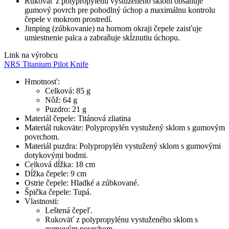
Rukoväť z polypropylénu vystuženého sklom obsahuje
gumový povrch pre pohodlný úchop a maximálnu kontrolu
čepele v mokrom prostredí.
Jimping (zúbkovanie) na hornom okraji čepele zaisťuje
umiestnenie palca a zabraňuje skĺznutiu úchopu.
Link na výrobcu
NRS Titanium Pilot Knife
Hmotnosť:
Celková: 85 g
Nôž: 64 g
Puzdro: 21 g
Materiál čepele: Titánová zliatina
Materiál rukoväte: Polypropylén vystužený sklom s gumovým
povrchom.
Materiál puzdra: Polypropylén vystužený sklom s gumovými
dotykovými bodmi.
Celková dĺžka: 18 cm
Dĺžka čepele: 9 cm
Ostrie čepele: Hladké a zúbkované.
Špička čepele: Tupá.
Vlastnosti:
Leštená čepeľ.
Rukoväť z polypropylénu vystuženého sklom s
gumovým povrchom.