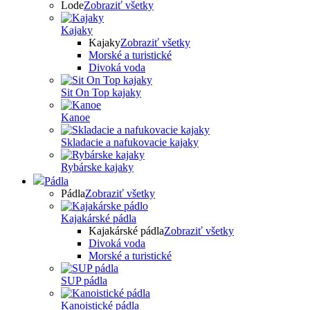
Lode
Zobraziť všetky
Kajaky
Kajaky
Zobraziť všetky
Morské a turistické
Divoká voda
Sit On Top kajaky
Kanoe
Skladacie a nafukovacie kajaky
Rybárske kajaky
Pádla
Pádla
Zobraziť všetky
Kajakárské pádla
Kajakárské pádla
Zobraziť všetky
Divoká voda
Morské a turistické
SUP pádla
Kanoistické pádla