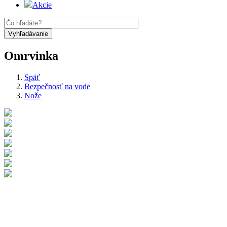
Akcie
Omrvinka
Späť
Bezpečnosť na vode
Nože