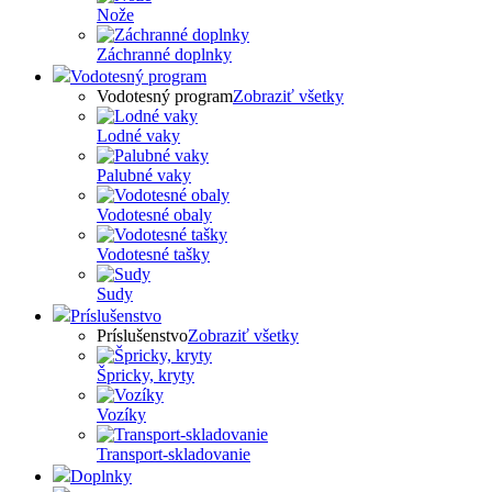
Nože
Záchranné doplnky
Vodotesný program
Vodotesný program
Zobraziť všetky
Lodné vaky
Palubné vaky
Vodotesné obaly
Vodotesné tašky
Sudy
Príslušenstvo
Príslušenstvo
Zobraziť všetky
Špricky, kryty
Vozíky
Transport-skladovanie
Doplnky