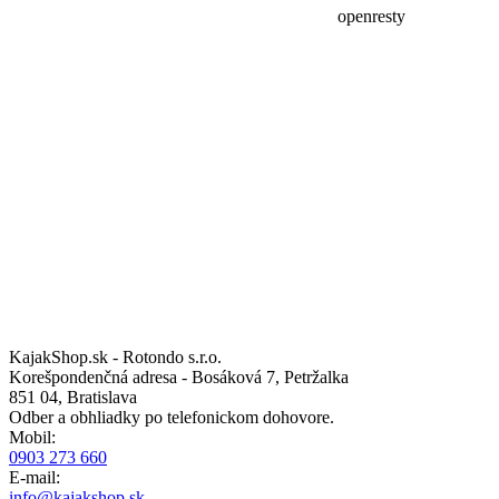
KajakShop.sk - Rotondo s.r.o.
Korešpondenčná adresa - Bosáková 7, Petržalka
851 04, Bratislava
Odber a obhliadky po telefonickom dohovore.
Mobil:
0903 273 660
E-mail:
info@kajakshop.sk