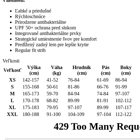
Vlastnosti:
Ľahké a priedušné
Rýchloschnúce
Prirodzene antibakteriálne
UPF 50+ ochrana pred slnkom
Integrované antibakteriálne prvky
Strategické umiestnenie švov pre komfort
Predĺžený zadný lem pre lepšie krytie
Regular fit strih
Veľkosti
Výška
Váha
Hrudník
Pás
Boky
Veľkosť
(cm)
(kg)
(cm)
(cm)
(cm)
XS
142-157
41-52
76-84
61-69
86-94
S
155-168
50-61
81-86
66-76
91-99
M
165-173
59-70
84-94
74-84
97-107
L
170-178
68-82
89-99
81-91
102-112
XL
175-183
79-95
97-107
89-99
107-117
XXL
180-188
91-100
104-109
97-104
112-122