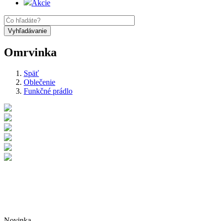
Akcie
Omrvinka
Späť
Oblečenie
Funkčné prádlo
Novinka