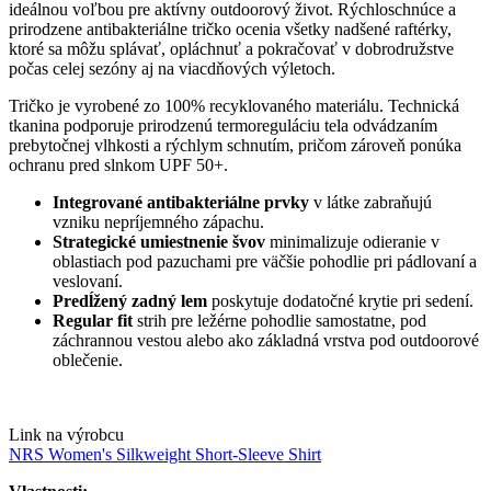
ideálnou voľbou pre aktívny outdoorový život. Rýchloschnúce a
prirodzene antibakteriálne tričko ocenia všetky nadšené raftérky,
ktoré sa môžu splávať, opláchnuť a pokračovať v dobrodružstve
počas celej sezóny aj na viacdňových výletoch.
Tričko je vyrobené zo 100% recyklovaného materiálu. Technická
tkanina podporuje prirodzenú termoreguláciu tela odvádzaním
prebytočnej vlhkosti a rýchlym schnutím, pričom zároveň ponúka
ochranu pred slnkom UPF 50+.
Integrované antibakteriálne prvky
v látke zabraňujú
vzniku nepríjemného zápachu.
Strategické umiestnenie švov
minimalizuje odieranie v
oblastiach pod pazuchami pre väčšie pohodlie pri pádlovaní a
veslovaní.
Predĺžený zadný lem
poskytuje dodatočné krytie pri sedení.
Regular fit
strih pre ležérne pohodlie samostatne, pod
záchrannou vestou alebo ako základná vrstva pod outdoorové
oblečenie.
Link na výrobcu
NRS Women's Silkweight Short-Sleeve Shirt