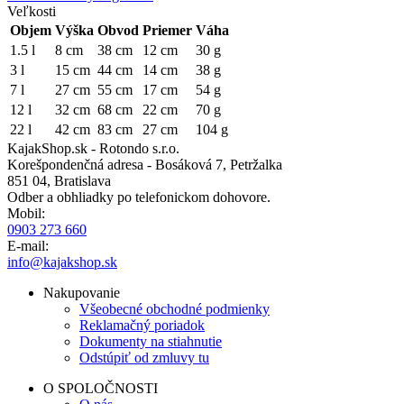
Veľkosti
Objem
Výška
Obvod
Priemer
Váha
1.5 l
8 cm
38 cm
12 cm
30 g
3 l
15 cm
44 cm
14 cm
38 g
7 l
27 cm
55 cm
17 cm
54 g
12 l
32 cm
68 cm
22 cm
70 g
22 l
42 cm
83 cm
27 cm
104 g
KajakShop.sk - Rotondo s.r.o.
Korešpondenčná adresa - Bosáková 7, Petržalka
851 04, Bratislava
Odber a obhliadky po telefonickom dohovore.
Mobil:
0903 273 660
E-mail:
info@kajakshop.sk
Nakupovanie
Všeobecné obchodné podmienky
Reklamačný poriadok
Dokumenty na stiahnutie
Odstúpiť od zmluvy tu
O SPOLOČNOSTI