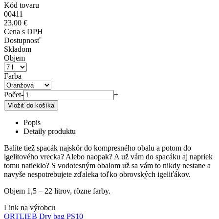
Kód tovaru
00411
23,00 €
Cena s DPH
Dostupnosť
Skladom
Objem
Farba
Počet
-
+
Popis
Detaily produktu
Balíte tiež spacák najskôr do kompresného obalu a potom do
igelitového vrecka? Alebo naopak? A už vám do spacáku aj napriek
tomu natieklo? S vodotesným obalom už sa vám to nikdy nestane a
navyše nespotrebujete zďaleka toľko obrovských igeliťákov.
Objem 1,5 – 22 litrov, rôzne farby.
Link na výrobcu
ORTLIEB Dry bag PS10