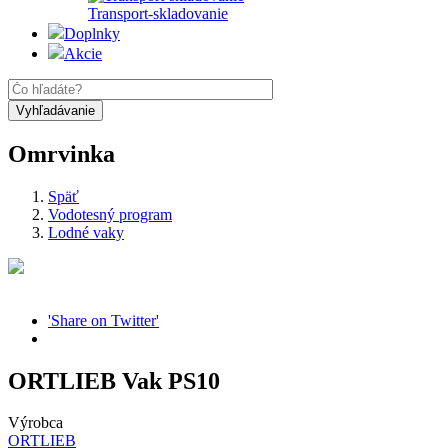
Transport-skladovanie
Doplnky
Akcie
Omrvinka
Späť
Vodotesný program
Lodné vaky
'Share on Twitter'
ORTLIEB Vak PS10
Výrobca
ORTLIEB