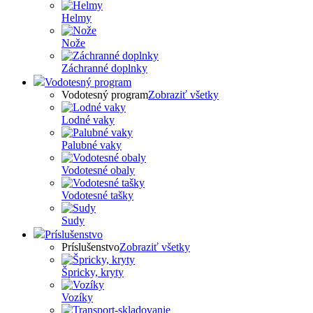
Helmy
Nože
Záchranné doplnky
Vodotesný program
Vodotesný program
Zobraziť všetky
Lodné vaky
Palubné vaky
Vodotesné obaly
Vodotesné tašky
Sudy
Príslušenstvo
Príslušenstvo
Zobraziť všetky
Špricky, kryty
Vozíky