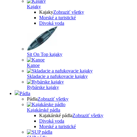
Kajaky
Kajaky
Zobraziť všetky
Morské a turistické
Divoká voda
Sit On Top kajaky
Kanoe
Skladacie a nafukovacie kajaky
Rybárske kajaky
Pádla
Pádla
Zobraziť všetky
Kajakárské pádla
Kajakárské pádla
Zobraziť všetky
Divoká voda
Morské a turistické