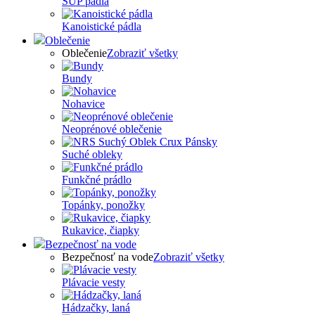
SUP pádla
Kanoistické pádla
Oblečenie
Oblečenie
Zobraziť všetky
Bundy
Nohavice
Neoprénové oblečenie
Suché obleky
Funkčné prádlo
Topánky, ponožky
Rukavice, čiapky
Bezpečnosť na vode
Bezpečnosť na vode
Zobraziť všetky
Plávacie vesty
Hádzačky, laná