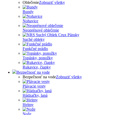
Oblečenie
Zobraziť všetky
Bundy
Nohavice
Neoprénové oblečenie
Suché obleky
Funkčné prádlo
Topánky, ponožky
Rukavice, čiapky
Bezpečnosť na vode
Bezpečnosť na vode
Zobraziť všetky
Plávacie vesty
Hádzačky, laná
Helmy
Nože