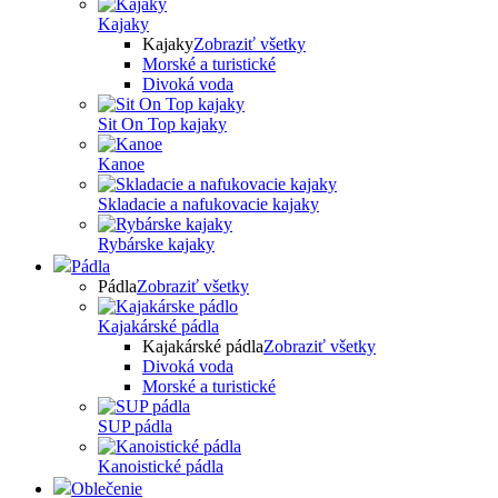
Kajaky
Kajaky
Zobraziť všetky
Morské a turistické
Divoká voda
Sit On Top kajaky
Kanoe
Skladacie a nafukovacie kajaky
Rybárske kajaky
Pádla
Pádla
Zobraziť všetky
Kajakárské pádla
Kajakárské pádla
Zobraziť všetky
Divoká voda
Morské a turistické
SUP pádla
Kanoistické pádla
Oblečenie