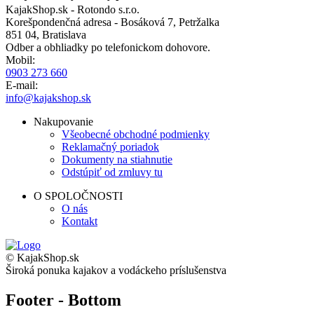
KajakShop.sk - Rotondo s.r.o.
Korešpondenčná adresa - Bosáková 7, Petržalka
851 04, Bratislava
Odber a obhliadky po telefonickom dohovore.
Mobil:
0903 273 660
E-mail:
info@kajakshop.sk
Nakupovanie
Všeobecné obchodné podmienky
Reklamačný poriadok
Dokumenty na stiahnutie
Odstúpiť od zmluvy tu
O SPOLOČNOSTI
O nás
Kontakt
© KajakShop.sk
Široká ponuka kajakov a vodáckeho príslušenstva
Footer - Bottom