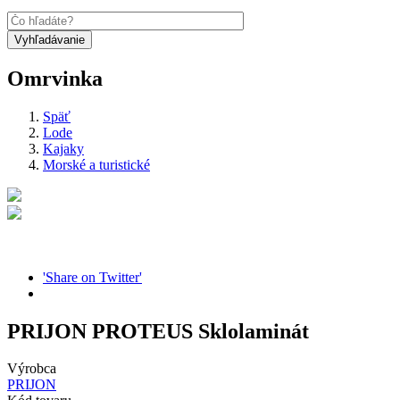
Omrvinka
Späť
Lode
Kajaky
Morské a turistické
'Share on Twitter'
PRIJON PROTEUS Sklolaminát
Výrobca
PRIJON