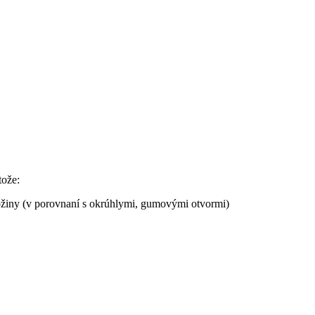
tože:
ožiny (v porovnaní s okrúhlymi, gumovými otvormi)