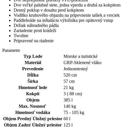
Dve veľké palubné siete, jedna vpredu a druhá za kokpitom
Denný poklop v dosahu pred kokpitom
Vodítko kruhového objazdu na pripevnenie tašiek a vreciek
Paddleholde na inštaláciu výložníka pre opätovný vstup
Držiak náhradného pádla
Zariadenie proti krádeži
Twoline
Pripravené na riadenie
Parametre
Typ Lode
Morske a turistické
Materiál
GRP-Sklenené vláko
Prevedenie
Jednomiestný
Dĺžka
520 cm
Šírka
57 cm
Hmotnosť lode
21 kg
Kokpit
3 ( 88 cm)
Objem
385 l
Max. Nosnosť
140 kg
Hmotnosť vodáka
75 - 105 kg
Objem Predný Úložný priestor
60 l
Objem Zadný Úložný priestor
125 l