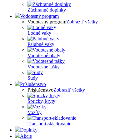
Záchranné doplnky
Vodotesný program
Vodotesný program
Zobraziť všetky
Lodné vaky
Palubné vaky
Vodotesné obaly
Vodotesné tašky
Sudy
Príslušenstvo
Príslušenstvo
Zobraziť všetky
Špricky, kryty
Vozíky
Transport-skladovanie
Doplnky
Akcie