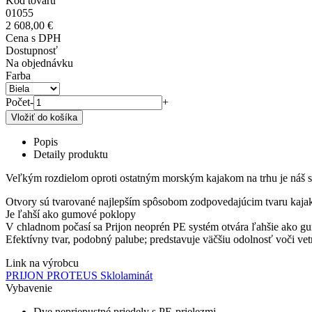
Kód tovaru
01055
2 608,00 €
Cena s DPH
Dostupnosť
Na objednávku
Farba
Počet
-
+
Popis
Detaily produktu
Veľkým rozdielom oproti ostatným morským kajakom na trhu je náš sy
Otvory sú tvarované najlepším spôsobom zodpovedajúcim tvaru kajak
Je ľahší ako gumové poklopy
V chladnom počasí sa Prijon neoprén PE systém otvára ľahšie ako g
Efektívny tvar, podobný palube; predstavuje väčšiu odolnosť voči vet
Link na výrobcu
PRIJON PROTEUS Sklolaminát
Vybavenie
Dve nepriepustné priedely s PE-prielezmi