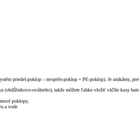
stém priedel-poklop – neoprén-poklop + PE-poklop). Je unikátny, pre
u (obdĺžnikovo-oválneho), takže môžete ľahko vložiť väčšie kusy bat
umové poklopy,
ru a vode