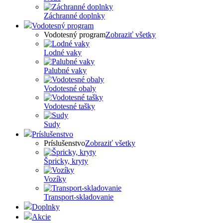
Záchranné doplnky
Vodotesný program
Vodotesný program
Zobraziť všetky
Lodné vaky
Palubné vaky
Vodotesné obaly
Vodotesné tašky
Sudy
Príslušenstvo
Príslušenstvo
Zobraziť všetky
Špricky, kryty
Vozíky
Transport-skladovanie
Doplnky
Akcie