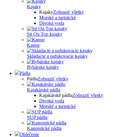
Kajaky
Kajaky
Zobraziť všetky
Morské a turistické
Divoká voda
Sit On Top kajaky
Kanoe
Skladacie a nafukovacie kajaky
Rybárske kajaky
Pádla
Pádla
Zobraziť všetky
Kajakárské pádla
Kajakárské pádla
Zobraziť všetky
Divoká voda
Morské a turistické
SUP pádla
Kanoistické pádla
Oblečenie