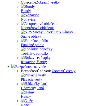
Oblečenie
Zobraziť všetky
Bundy
Nohavice
Neoprénové oblečenie
Suché obleky
Funkčné prádlo
Topánky, ponožky
Rukavice, čiapky
Bezpečnosť na vode
Bezpečnosť na vode
Zobraziť všetky
Plávacie vesty
Hádzačky, laná
Helmy
Nože