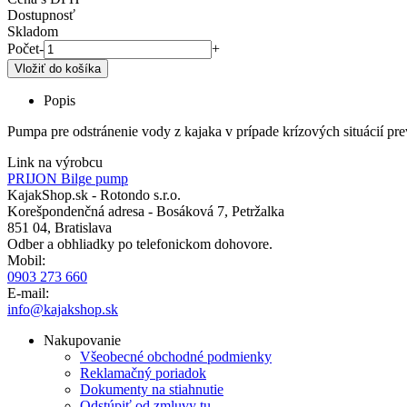
Dostupnosť
Skladom
Počet
-
+
Popis
Pumpa pre odstránenie vody z kajaka v prípade krízových situácií pr
Link na výrobcu
PRIJON Bilge pump
KajakShop.sk - Rotondo s.r.o.
Korešpondenčná adresa - Bosáková 7, Petržalka
851 04, Bratislava
Odber a obhliadky po telefonickom dohovore.
Mobil:
0903 273 660
E-mail:
info@kajakshop.sk
Nakupovanie
Všeobecné obchodné podmienky
Reklamačný poriadok
Dokumenty na stiahnutie
Odstúpiť od zmluvy tu