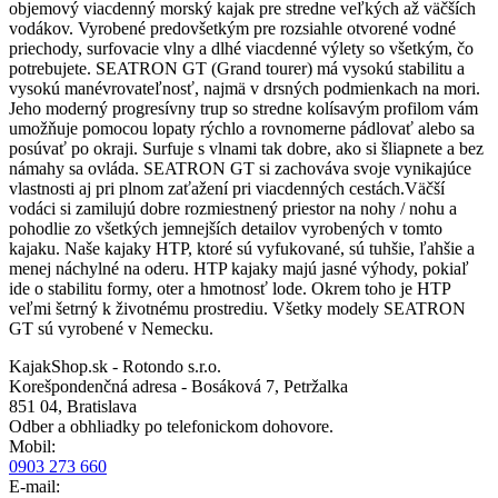
objemový viacdenný morský kajak pre stredne veľkých až väčších
vodákov. Vyrobené predovšetkým pre rozsiahle otvorené vodné
priechody, surfovacie vlny a dlhé viacdenné výlety so všetkým, čo
potrebujete. SEATRON GT (Grand tourer) má vysokú stabilitu a
vysokú manévrovateľnosť, najmä v drsných podmienkach na mori.
Jeho moderný progresívny trup so stredne kolísavým profilom vám
umožňuje pomocou lopaty rýchlo a rovnomerne pádlovať alebo sa
posúvať po okraji. Surfuje s vlnami tak dobre, ako si šliapnete a bez
námahy sa ovláda. SEATRON GT si zachováva svoje vynikajúce
vlastnosti aj pri plnom zaťažení pri viacdenných cestách.Väčší
vodáci si zamilujú dobre rozmiestnený priestor na nohy / nohu a
pohodlie zo všetkých jemnejších detailov vyrobených v tomto
kajaku. Naše kajaky HTP, ktoré sú vyfukované, sú tuhšie, ľahšie a
menej náchylné na oderu. HTP kajaky majú jasné výhody, pokiaľ
ide o stabilitu formy, oter a hmotnosť lode. Okrem toho je HTP
veľmi šetrný k životnému prostrediu. Všetky modely SEATRON
GT sú vyrobené v Nemecku.
KajakShop.sk - Rotondo s.r.o.
Korešpondenčná adresa - Bosáková 7, Petržalka
851 04, Bratislava
Odber a obhliadky po telefonickom dohovore.
Mobil:
0903 273 660
E-mail: