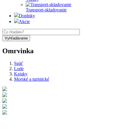
Transport-skladovanie
Doplnky
Akcie
Omrvinka
Späť
Lode
Kajaky
Morské a turistické