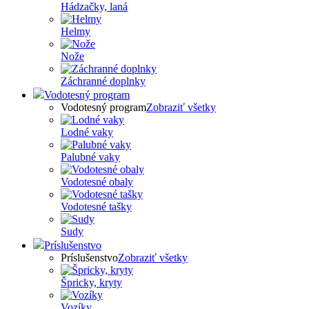
Hádzačky, laná
Helmy
Nože
Záchranné doplnky
Vodotesný program
Vodotesný program
Zobraziť všetky
Lodné vaky
Palubné vaky
Vodotesné obaly
Vodotesné tašky
Sudy
Príslušenstvo
Príslušenstvo
Zobraziť všetky
Špricky, kryty
Vozíky