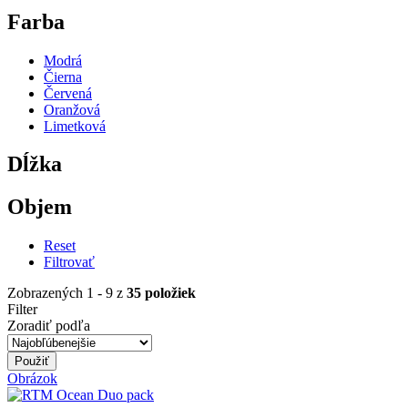
Farba
Modrá
Čierna
Červená
Oranžová
Limetková
Dĺžka
Objem
Reset
Filtrovať
Zobrazených 1 - 9 z
35 položiek
Filter
Zoradiť podľa
Obrázok