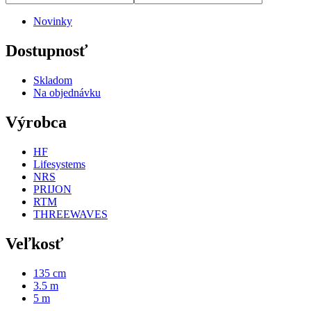
Novinky
Dostupnosť
Skladom
Na objednávku
Výrobca
HF
Lifesystems
NRS
PRIJON
RTM
THREEWAVES
Veľkosť
135 cm
3.5 m
5 m