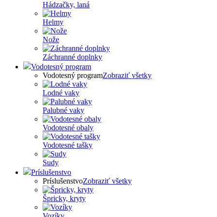
Hádzačky, laná
Helmy
Nože
Záchranné doplnky
Vodotesný program
Vodotesný program
Zobraziť všetky
Lodné vaky
Palubné vaky
Vodotesné obaly
Vodotesné tašky
Sudy
Príslušenstvo
Príslušenstvo
Zobraziť všetky
Špricky, kryty
Vozíky