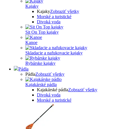
Kajaky
Kajaky
Zobraziť všetky
Morské a turistické
Divoká voda
Sit On Top kajaky
Kanoe
Skladacie a nafukovacie kajaky
Rybárske kajaky
Pádla
Pádla
Zobraziť všetky
Kajakárské pádla
Kajakárské pádla
Zobraziť všetky
Divoká voda
Morské a turistické