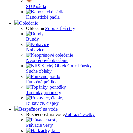
SUP pádla
Kanoistické pádla
Oblečenie
Oblečenie
Zobraziť všetky
Bundy
Nohavice
Neoprénové oblečenie
Suché obleky
Funkčné prádlo
Topánky, ponožky
Rukavice, čiapky
Bezpečnosť na vode
Bezpečnosť na vode
Zobraziť všetky
Plávacie vesty