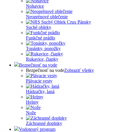
Nohavice
Neoprénové oblečenie
Suché obleky
Funkčné prádlo
Topánky, ponožky
Rukavice, čiapky
Bezpečnosť na vode
Bezpečnosť na vode
Zobraziť všetky
Plávacie vesty
Hádzačky, laná
Helmy
Nože
Záchranné doplnky
Vodotesný program