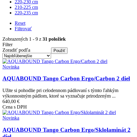
220-230 cm
210-225 cm
220-235 cm
Reset
Filtrovať
Zobrazených 1 - 9 z
31 položiek
Filter
Zoradiť podľa
Obrázok
Novinka
AQUABOUND Tango Carbon Ergo/Carbon 2 diel
Užite si pohodlie pri celodennom pádlovaní s týmto ľahkým
výkonnostným pádlom, ktoré sa vyznačuje prirodzeným ...
640,00 €
Cena s DPH
Obrázok
Novinka
AQUABOUND Tango Carbon Ergo/Sklolaminát 2
diel