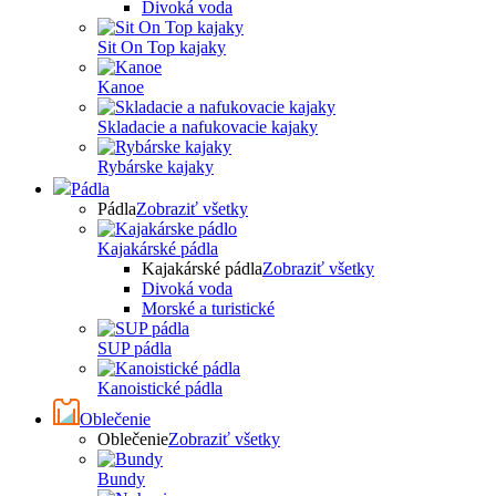
Divoká voda
Sit On Top kajaky
Kanoe
Skladacie a nafukovacie kajaky
Rybárske kajaky
Pádla
Pádla
Zobraziť všetky
Kajakárské pádla
Kajakárské pádla
Zobraziť všetky
Divoká voda
Morské a turistické
SUP pádla
Kanoistické pádla
Oblečenie
Oblečenie
Zobraziť všetky
Bundy