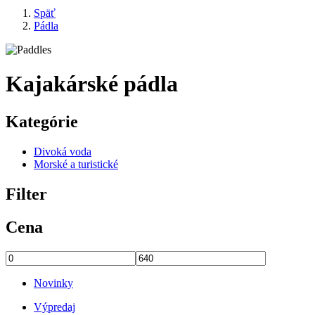
Späť
Pádla
Omrvinka
Kajakárské pádla
Kategórie
Divoká voda
Morské a turistické
Filter
Cena
Novinky
Výpredaj