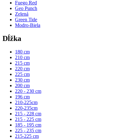
Fuego Red
Geo Punch
Zelená
Green Tide
Modro-Biela
Dĺžka
180 cm
210 cm
215 cm
220 cm
225 cm
230 cm
200 cm
220 - 230 cm
196 cm
210-225cm
220-235cm
215 - 228 cm
215 - 225 cm
185 - 195 cm
225 - 235 cm
215-225 cm