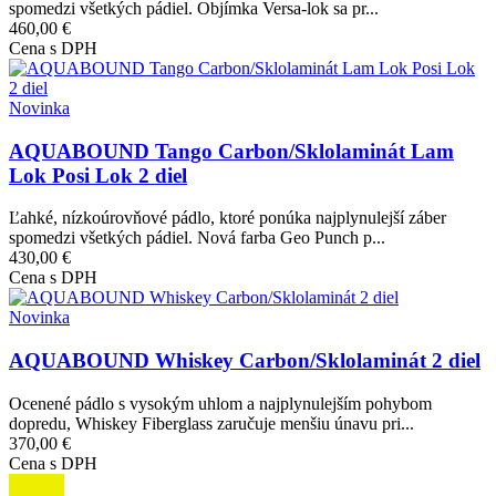
spomedzi všetkých pádiel. Objímka Versa-lok sa pr...
460,00 €
Cena s DPH
Obrázok
Novinka
AQUABOUND Tango Carbon/Sklolaminát Lam
Lok Posi Lok 2 diel
Ľahké, nízkoúrovňové pádlo, ktoré ponúka najplynulejší záber
spomedzi všetkých pádiel. Nová farba Geo Punch p...
430,00 €
Cena s DPH
Obrázok
Novinka
AQUABOUND Whiskey Carbon/Sklolaminát 2 diel
Ocenené pádlo s vysokým uhlom a najplynulejším pohybom
dopredu, Whiskey Fiberglass zaručuje menšiu únavu pri...
370,00 €
Cena s DPH