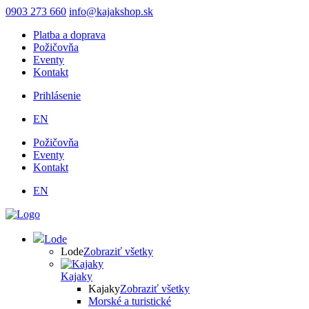
Skočiť
0903 273 660
info@kajakshop.sk
na
Platba a doprava
hlavný
Požičovňa
obsah
Eventy
Kontakt
Prihlásenie
Používateľské
EN
menu
Požičovňa
Eventy
Kontakt
EN
Lode
Lode
Zobraziť všetky
Kajaky
Kajaky
Zobraziť všetky
Morské a turistické