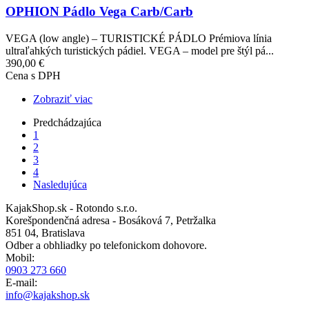
OPHION Pádlo Vega Carb/Carb
VEGA (low angle) – TURISTICKÉ PÁDLO Prémiova línia
ultraľahkých turistických pádiel. VEGA – model pre štýl pá...
390,00 €
Cena s DPH
Zobraziť viac
Previous
Predchádzajúca
page
Aktuálna
1
Pagination
stránka
Stránka
2
Stránka
3
Stránka
4
Ďalšia
Nasledujúca
strana
KajakShop.sk - Rotondo s.r.o.
Korešpondenčná adresa - Bosáková 7, Petržalka
851 04, Bratislava
Odber a obhliadky po telefonickom dohovore.
Mobil:
0903 273 660
E-mail:
info@kajakshop.sk