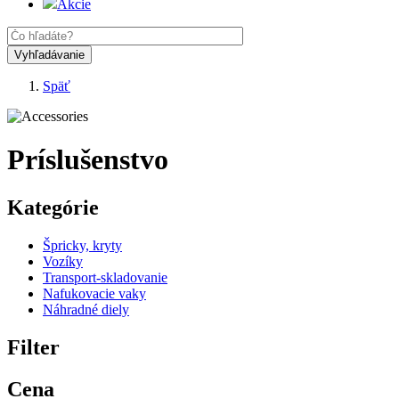
Akcie
Späť
Omrvinka
Príslušenstvo
Kategórie
Špricky, kryty
Vozíky
Transport-skladovanie
Nafukovacie vaky
Náhradné diely
Filter
Cena