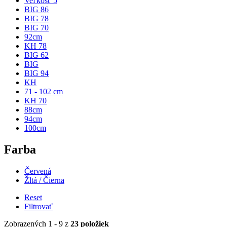
Veľkosť 5
BIG 86
BIG 78
BIG 70
92cm
KH 78
BIG 62
BIG
BIG 94
KH
71 - 102 cm
KH 70
88cm
94cm
100cm
Farba
Červená
Žltá / Čierna
Reset
Filtrovať
Zobrazených 1 - 9 z
23 položiek