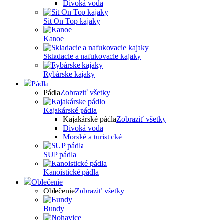
Divoká voda
Sit On Top kajaky
Kanoe
Skladacie a nafukovacie kajaky
Rybárske kajaky
Pádla
Pádla
Zobraziť všetky
Kajakárské pádla
Kajakárské pádla
Zobraziť všetky
Divoká voda
Morské a turistické
SUP pádla
Kanoistické pádla
Oblečenie
Oblečenie
Zobraziť všetky
Bundy