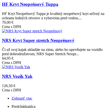
HF Kryt Neoprénový Tuppa
HF Kryt Neoprénový Tuppa je kvalitný neoprénový kryt určený na
ochranu lodných otvorov a vybavenia pred vodou,...
70,00 €
Cena s DPH
Obrázok
NRS Kryt Super stretch Neoprénový
Či už svoj kajak ukladáte na zimu, alebo ho upevňujete na vozidlo
pred dobrodružstvom, NRS Super Stretch Neopr...
64,95 €
Cena s DPH
Obrázok
NRS Vozík Yak
126,50 €
Cena s DPH
Zobraziť viac
Previous
Predchádzajúca