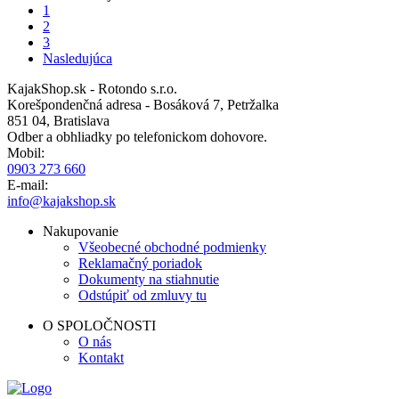
page
Aktuálna
1
Pagination
stránka
Stránka
2
Stránka
3
Ďalšia
Nasledujúca
strana
KajakShop.sk - Rotondo s.r.o.
Korešpondenčná adresa - Bosáková 7, Petržalka
851 04, Bratislava
Odber a obhliadky po telefonickom dohovore.
Mobil:
0903 273 660
E-mail:
info@kajakshop.sk
Nakupovanie
Všeobecné obchodné podmienky
Reklamačný poriadok
Dokumenty na stiahnutie
Odstúpiť od zmluvy tu
O SPOLOČNOSTI
O nás
Kontakt