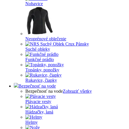
Nohavice
Neoprénové oblečenie
Suché obleky
Funkčné prádlo
Topánky, ponožky
Rukavice, čiapky
Bezpečnosť na vode
Bezpečnosť na vode
Zobraziť všetky
Plávacie vesty
Hádzačky, laná
Helmy