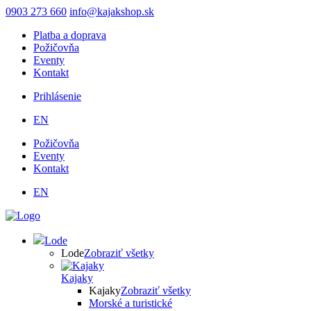
Skočiť
0903 273 660
info@kajakshop.sk
na
Platba a doprava
hlavný
Požičovňa
obsah
Eventy
Kontakt
Prihlásenie
Používateľské
EN
menu
Požičovňa
Eventy
Kontakt
EN
Lode
Lode
Zobraziť všetky
Kajaky
Kajaky
Zobraziť všetky
Morské a turistické