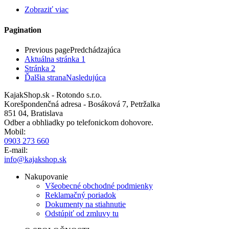
Zobraziť viac
Pagination
Previous page
Predchádzajúca
Aktuálna stránka
1
Stránka
2
Ďalšia strana
Nasledujúca
KajakShop.sk - Rotondo s.r.o.
Korešpondenčná adresa - Bosáková 7, Petržalka
851 04, Bratislava
Odber a obhliadky po telefonickom dohovore.
Mobil:
0903 273 660
E-mail:
info@kajakshop.sk
Nakupovanie
Všeobecné obchodné podmienky
Reklamačný poriadok
Dokumenty na stiahnutie
Odstúpiť od zmluvy tu