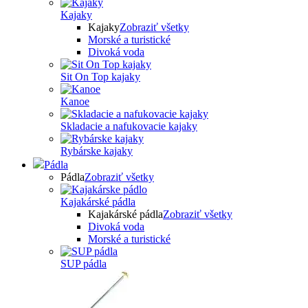
Kajaky
Kajaky
Zobraziť všetky
Morské a turistické
Divoká voda
Sit On Top kajaky
Kanoe
Skladacie a nafukovacie kajaky
Rybárske kajaky
Pádla
Pádla
Zobraziť všetky
Kajakárské pádla
Kajakárské pádla
Zobraziť všetky
Divoká voda
Morské a turistické
SUP pádla