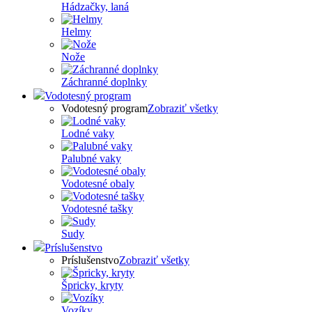
Hádzačky, laná
Helmy
Nože
Záchranné doplnky
Vodotesný program
Vodotesný program
Zobraziť všetky
Lodné vaky
Palubné vaky
Vodotesné obaly
Vodotesné tašky
Sudy
Príslušenstvo
Príslušenstvo
Zobraziť všetky
Špricky, kryty
Vozíky