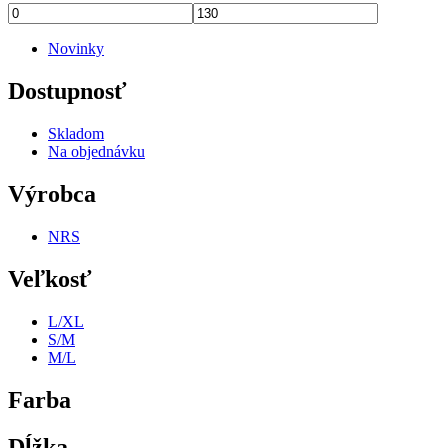
Novinky
Dostupnosť
Skladom
Na objednávku
Výrobca
NRS
Veľkosť
L/XL
S/M
M/L
Farba
Dĺžka