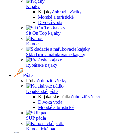
Kajaky
Kajaky
Zobraziť všetky
Morské a turistické
Divoká voda
Sit On Top kajaky
Kanoe
Skladacie a nafukovacie kajaky
Rybárske kajaky
Pádla
Pádla
Zobraziť všetky
Kajakárské pádla
Kajakárské pádla
Zobraziť všetky
Divoká voda
Morské a turistické
SUP pádla
Kanoistické pádla