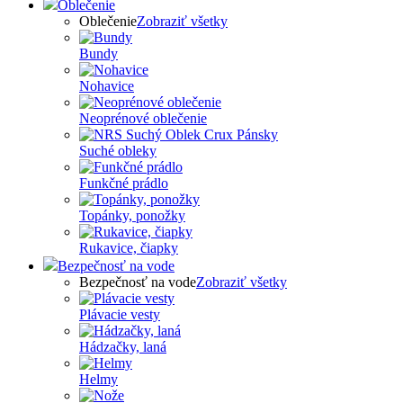
Oblečenie
Oblečenie
Zobraziť všetky
Bundy
Nohavice
Neoprénové oblečenie
Suché obleky
Funkčné prádlo
Topánky, ponožky
Rukavice, čiapky
Bezpečnosť na vode
Bezpečnosť na vode
Zobraziť všetky
Plávacie vesty
Hádzačky, laná
Helmy