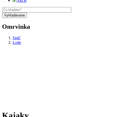
Akcie
Omrvinka
Späť
Lode
Kajaky