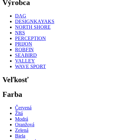
Výrobca
DAG
DESIGNKAYAKS
NORTH SHORE
NRS
PERCEPTION
PRIJON
ROBFIN
SEABIRD
VALLEY
WAVE SPORT
Veľkosť
Farba
Červená
Žltá
Modrá
Oranžová
Zelená
Biela