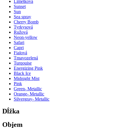
Limetková
Sunset
Sun
Sea spray
Cherry Bomb
Tyrkysová
Ružová
Neon-yellow
Safari
Capri
Fialová
Tmavozelená
Turqouise
Energizing Pink
Black Ice
Midnight Mist
Pink
Green- Metallic
Orange- Metallic
Silvergray- Metallic
Dĺžka
Objem